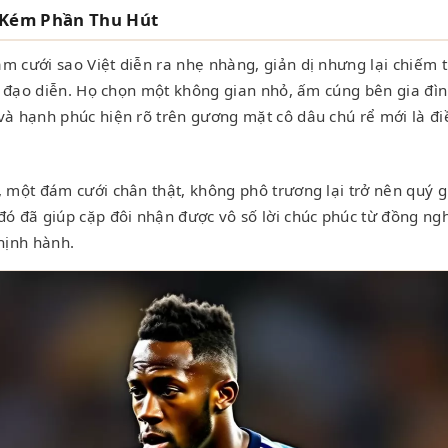
Kém Phần Thu Hút
 cưới sao Việt diễn ra nhẹ nhàng, giản dị nhưng lại chiếm t
là đạo diễn. Họ chọn một không gian nhỏ, ấm cúng bên gia đìn
và hạnh phúc hiện rõ trên gương mặt cô dâu chú rể mới là đi
 một đám cưới chân thật, không phô trương lại trở nên quý g
ó đã giúp cặp đôi nhận được vô số lời chúc phúc từ đồng ngh
thịnh hành.