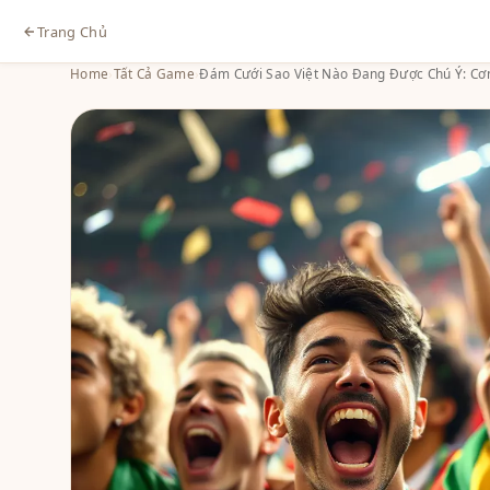
Trang Chủ
Home
›
Tất Cả Game
›
Đám Cưới Sao Việt Nào Đang Được Chú Ý: Cơ