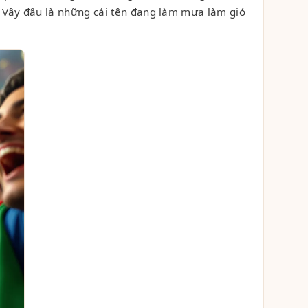
n. Vậy đâu là những cái tên đang làm mưa làm gió