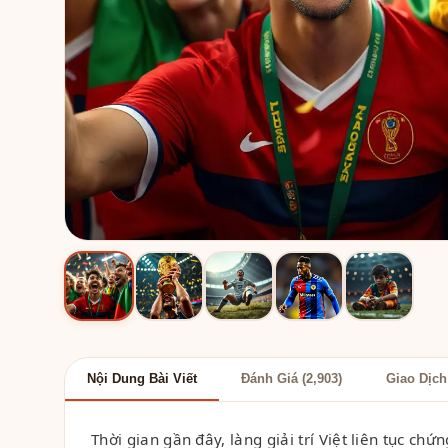
Nội Dung Bài Viết
Đánh Giá (2,903)
Giao Dịch
Thời gian gần đây, làng giải trí Việt liên tục 