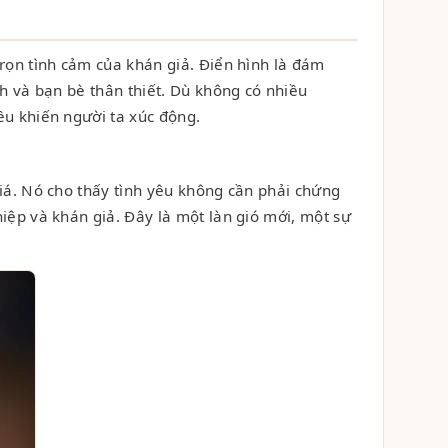
rọn tình cảm của khán giả. Điển hình là đám
h và bạn bè thân thiết. Dù không có nhiều
ều khiến người ta xúc động.
iá. Nó cho thấy tình yêu không cần phải chứng
iệp và khán giả. Đây là một làn gió mới, một sự