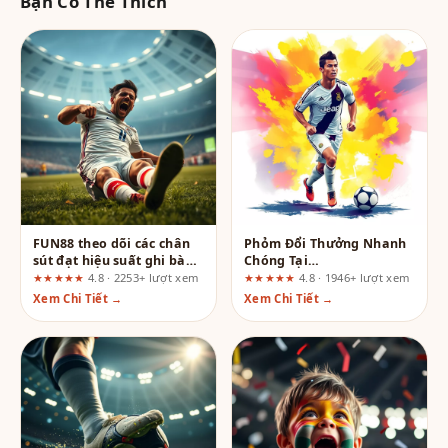
Bạn Có Thể Thích
FUN88 theo dõi các chân
Phỏm Đổi Thưởng Nhanh
sút đạt hiệu suất ghi bàn
Chóng Tại
cao: Sân chơi dành cho
s666vietnam.com: Trải
★★★★★
4.8 · 2253+ lượt xem
★★★★★
4.8 · 1946+ lượt xem
dân cá cược chuyên
Nghiệm Người Dùng Có
Xem Chi Tiết →
Xem Chi Tiết →
nghiệp
Thực Sự Mượt?