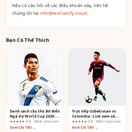
Nếu có câu hỏi về các điều khoản này, liên hệ
chúng tôi tại
info@everlastify.cloud
.
Bạn Có Thể Thích
Danh sách cầu thủ Bờ Biển
Trực tiếp Uzbekistan vs
Ngà dự World Cup 2026:
Colombia: Link xem và
Những "Voi chiến" đáng
thông tin trước trận
★★★★★
4.8 · 2684+ lượt xem
★★★★★
4.8 · 2855+ lượt xem
gờm nhất
Xem Chi Tiết →
Xem Chi Tiết →