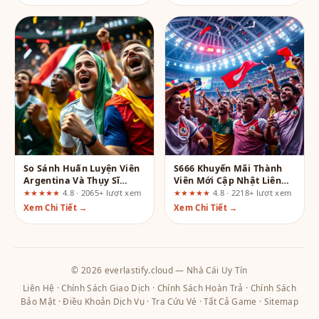
So Sánh Huấn Luyện Viên
S666 Khuyến Mãi Thành
Argentina Và Thụy Sĩ
Viên Mới Cập Nhật Liên
Trước Trận Tứ Kết
Tục – Đâu Là Sân Chơi
★★★★★
4.8 · 2065+ lượt xem
★★★★★
4.8 · 2218+ lượt xem
Xứng Đáng Để Bỏ Tiền?
Xem Chi Tiết →
Xem Chi Tiết →
© 2026 everlastify.cloud — Nhà Cái Uy Tín
Liên Hệ
·
Chính Sách Giao Dịch
·
Chính Sách Hoàn Trả
·
Chính Sách
Bảo Mật
·
Điều Khoản Dịch Vụ
·
Tra Cứu Vé
·
Tất Cả Game
·
Sitemap