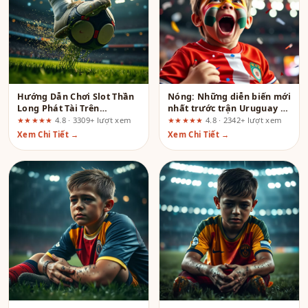
Hướng Dẫn Chơi Slot Thần
Nóng: Những diễn biến mới
Long Phát Tài Trên
nhất trước trận Uruguay vs
Sunwin99.vip: Từ Chuẩn Bị
Spain tại World Cup 2026
★★★★★
4.8 · 3309+ lượt xem
★★★★★
4.8 · 2342+ lượt xem
Đến Nâng Cao
Xem Chi Tiết →
Xem Chi Tiết →