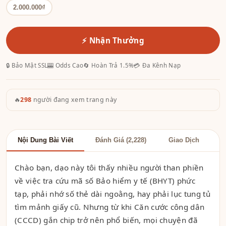
2.000.000₫
⚡ Nhận Thưởng
🔒 Bảo Mật SSL
🎰 Odds Cao
🔄 Hoàn Trả 1.5%
💳 Đa Kênh Nạp
🔥
298
người đang xem trang này
Nội Dung Bài Viết
Đánh Giá (2,228)
Giao Dịch
Chào bạn, dạo này tôi thấy nhiều người than phiền
về việc tra cứu mã số Bảo hiểm y tế (BHYT) phức
tạp, phải nhớ số thẻ dài ngoằng, hay phải lục tung tủ
tìm mảnh giấy cũ. Nhưng từ khi Căn cước công dân
(CCCD) gắn chip trở nên phổ biến, mọi chuyện đã