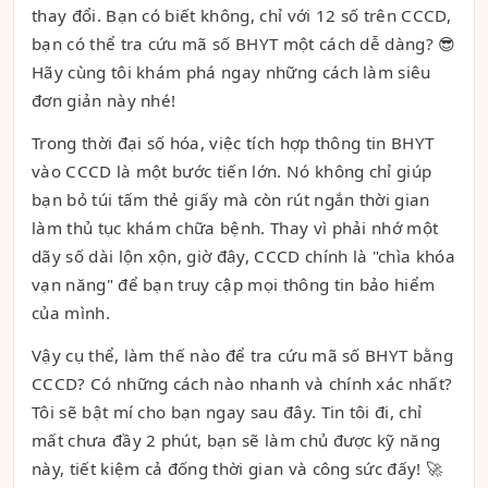
thay đổi. Bạn có biết không, chỉ với 12 số trên CCCD,
bạn có thể tra cứu mã số BHYT một cách dễ dàng? 😎
Hãy cùng tôi khám phá ngay những cách làm siêu
đơn giản này nhé!
Trong thời đại số hóa, việc tích hợp thông tin BHYT
vào CCCD là một bước tiến lớn. Nó không chỉ giúp
bạn bỏ túi tấm thẻ giấy mà còn rút ngắn thời gian
làm thủ tục khám chữa bệnh. Thay vì phải nhớ một
dãy số dài lộn xộn, giờ đây, CCCD chính là "chìa khóa
vạn năng" để bạn truy cập mọi thông tin bảo hiểm
của mình.
Vậy cụ thể, làm thế nào để tra cứu mã số BHYT bằng
CCCD? Có những cách nào nhanh và chính xác nhất?
Tôi sẽ bật mí cho bạn ngay sau đây. Tin tôi đi, chỉ
mất chưa đầy 2 phút, bạn sẽ làm chủ được kỹ năng
này, tiết kiệm cả đống thời gian và công sức đấy! 🚀