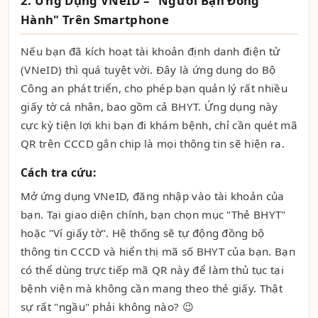
2. Ứng Dụng VNeID – "Người Bạn Đồng
Hành" Trên Smartphone
Nếu bạn đã kích hoạt tài khoản định danh điện tử
(VNeID) thì quá tuyệt vời. Đây là ứng dụng do Bộ
Công an phát triển, cho phép bạn quản lý rất nhiều
giấy tờ cá nhân, bao gồm cả BHYT. Ứng dụng này
cực kỳ tiện lợi khi bạn đi khám bệnh, chỉ cần quét mã
QR trên CCCD gắn chip là mọi thông tin sẽ hiện ra.
Cách tra cứu:
Mở ứng dụng VNeID, đăng nhập vào tài khoản của
bạn. Tại giao diện chính, bạn chọn mục "Thẻ BHYT"
hoặc "Ví giấy tờ". Hệ thống sẽ tự động đồng bộ
thông tin CCCD và hiển thị mã số BHYT của bạn. Bạn
có thể dùng trực tiếp mã QR này để làm thủ tục tại
bệnh viện mà không cần mang theo thẻ giấy. Thật
sự rất "ngầu" phải không nào? 😉