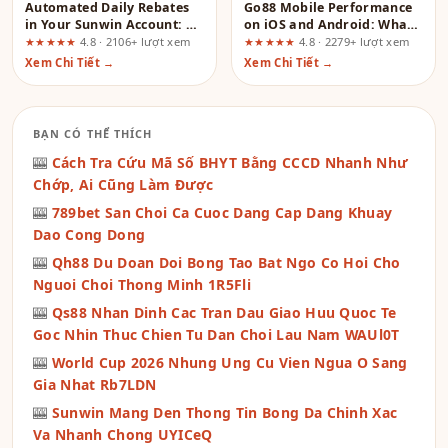
Automated Daily Rebates
Go88 Mobile Performance
in Your Sunwin Account: A
on iOS and Android: What
Transparency-Focused
the Ads Don’t Tell You
★★★★★
4.8 · 2106+ lượt xem
★★★★★
4.8 · 2279+ lượt xem
Review
Xem Chi Tiết →
Xem Chi Tiết →
BẠN CÓ THỂ THÍCH
🎰
Cách Tra Cứu Mã Số BHYT Bằng CCCD Nhanh Như
Chớp, Ai Cũng Làm Được
🎰
789bet San Choi Ca Cuoc Dang Cap Dang Khuay
Dao Cong Dong
🎰
Qh88 Du Doan Doi Bong Tao Bat Ngo Co Hoi Cho
Nguoi Choi Thong Minh 1R5Fli
🎰
Qs88 Nhan Dinh Cac Tran Dau Giao Huu Quoc Te
Goc Nhin Thuc Chien Tu Dan Choi Lau Nam WAUl0T
🎰
World Cup 2026 Nhung Ung Cu Vien Ngua O Sang
Gia Nhat Rb7LDN
🎰
Sunwin Mang Den Thong Tin Bong Da Chinh Xac
Va Nhanh Chong UYICeQ