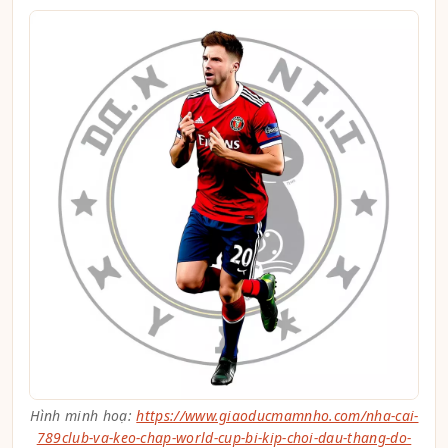
Hình minh hoạ:
https://www.giaoducmamnho.com/nha-cai-
789club-va-keo-chap-world-cup-bi-kip-choi-dau-thang-do-