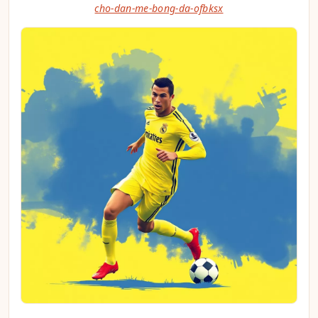
cho-dan-me-bong-da-ofbksx