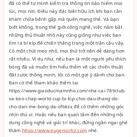
đã có thể tự mình kiểm tra thông tin bảo hiểm mọi
lúc, mọi nơi. Điều này đặc biệt hữu ích khi bạn cần
khám chữa bệnh gấp mà quên mang thẻ. Và bạn
biết không, trong thế giới công nghệ, việc nắm bắt
những thủ thuật nhỏ này cũng giống như việc bạn
tìm ra bí kíp để chiến thắng trong một trận cầu vậy.
Có một chút mẹo nhỏ, mọi thứ trở nên dễ dàng hơn
rất nhiều. Ví dụ như, nếu bạn là một người yêu thích
bóng đá và muốn tìm hiểu thêm về các chiến thuật
đặt cược thông minh, tôi có một gợi ý dành cho bạn.
Bạn có thể tham khảo thêm tại
https://www.giaoducmamnho.com/nha-cai-789club-
va-keo-chap-world-cup-bi-kip-choi-dau-thang-do-
cho-dan-me-bong-da-ofbksx để có thêm những góc
nhìn thú vị. Hoặc nếu bạn quan tâm đến những nội
dung công nghệ và giải trí khác, đừng ngần ngại ghé
thăm
https://www.eugeniortiz.com
nhé.