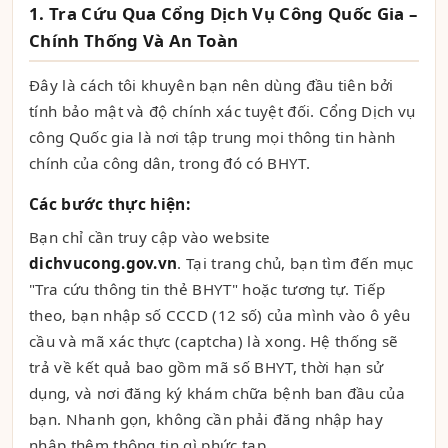
1. Tra Cứu Qua Cổng Dịch Vụ Công Quốc Gia –
Chính Thống Và An Toàn
Đây là cách tôi khuyên bạn nên dùng đầu tiên bởi
tính bảo mật và độ chính xác tuyệt đối. Cổng Dịch vụ
công Quốc gia là nơi tập trung mọi thông tin hành
chính của công dân, trong đó có BHYT.
Các bước thực hiện:
Bạn chỉ cần truy cập vào website
dichvucong.gov.vn
. Tại trang chủ, bạn tìm đến mục
"Tra cứu thông tin thẻ BHYT" hoặc tương tự. Tiếp
theo, bạn nhập số CCCD (12 số) của mình vào ô yêu
cầu và mã xác thực (captcha) là xong. Hệ thống sẽ
trả về kết quả bao gồm mã số BHYT, thời hạn sử
dụng, và nơi đăng ký khám chữa bệnh ban đầu của
bạn. Nhanh gọn, không cần phải đăng nhập hay
nhập thêm thông tin gì phức tạp.