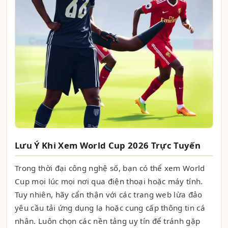
Lưu Ý Khi Xem World Cup 2026 Trực Tuyến
Trong thời đại công nghệ số, bạn có thể xem World
Cup mọi lúc mọi nơi qua điện thoại hoặc máy tính.
Tuy nhiên, hãy cẩn thận với các trang web lừa đảo
yêu cầu tải ứng dụng lạ hoặc cung cấp thông tin cá
nhân. Luôn chọn các nền tảng uy tín để tránh gặp