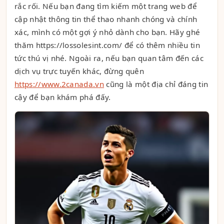
rắc rối. Nếu bạn đang tìm kiếm một trang web để
cập nhật thông tin thể thao nhanh chóng và chính
xác, mình có một gợi ý nhỏ dành cho bạn. Hãy ghé
thăm https://lossolesint.com/ để có thêm nhiều tin
tức thú vị nhé. Ngoài ra, nếu bạn quan tâm đến các
dịch vụ trực tuyến khác, đừng quên
https://www.2canada.vn
cũng là một địa chỉ đáng tin
cậy để bạn khám phá đấy.