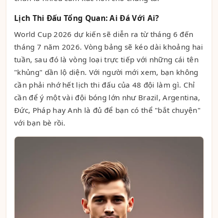
Lịch Thi Đấu Tổng Quan: Ai Đá Với Ai?
World Cup 2026 dự kiến sẽ diễn ra từ tháng 6 đến
tháng 7 năm 2026. Vòng bảng sẽ kéo dài khoảng hai
tuần, sau đó là vòng loại trực tiếp với những cái tên
"khủng" dần lộ diện. Với người mới xem, bạn không
cần phải nhớ hết lịch thi đấu của 48 đội làm gì. Chỉ
cần để ý một vài đội bóng lớn như Brazil, Argentina,
Đức, Pháp hay Anh là đủ để bạn có thể "bắt chuyện"
với bạn bè rồi.