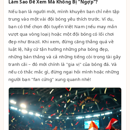
Làm Sao Để Xem Mà Không Bị "Ngợp"?
Nếu bạn là người mới, mình khuyên bạn chỉ nên tập
trung vào một vài đội bóng yêu thích trước. Ví dụ,
bạn có thể chọn đội tuyển Việt Nam (nếu may mắn
vượt qua vòng loại) hoặc một đội bóng có lối chơi
đẹp như Brazil. Khi xem, đừng căng thẳng quá về
luật lệ, hãy cứ tận hưởng những pha bóng đẹp,
những bàn thắng và cả những tiếng còi trọng tài gây
tranh cãi – đó mới chính là "gia vị" của bóng đá. Và
nếu có thắc mắc gì, đừng ngại hỏi mình hoặc những
người bạn "fan cứng" xung quanh nhé!