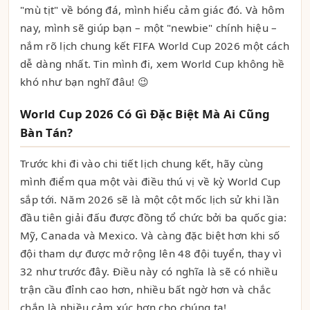
"mù tịt" về bóng đá, mình hiểu cảm giác đó. Và hôm
nay, mình sẽ giúp bạn – một "newbie" chính hiệu –
nắm rõ lịch chung kết FIFA World Cup 2026 một cách
dễ dàng nhất. Tin mình đi, xem World Cup không hề
khó như bạn nghĩ đâu! 😉
World Cup 2026 Có Gì Đặc Biệt Mà Ai Cũng
Bàn Tán?
Trước khi đi vào chi tiết lịch chung kết, hãy cùng
mình điểm qua một vài điều thú vị về kỳ World Cup
sắp tới. Năm 2026 sẽ là một cột mốc lịch sử khi lần
đầu tiên giải đấu được đồng tổ chức bởi ba quốc gia:
Mỹ, Canada và Mexico. Và càng đặc biệt hơn khi số
đội tham dự được mở rộng lên 48 đội tuyển, thay vì
32 như trước đây. Điều này có nghĩa là sẽ có nhiều
trận cầu đỉnh cao hơn, nhiều bất ngờ hơn và chắc
chắn là nhiều cảm xúc hơn cho chúng ta!