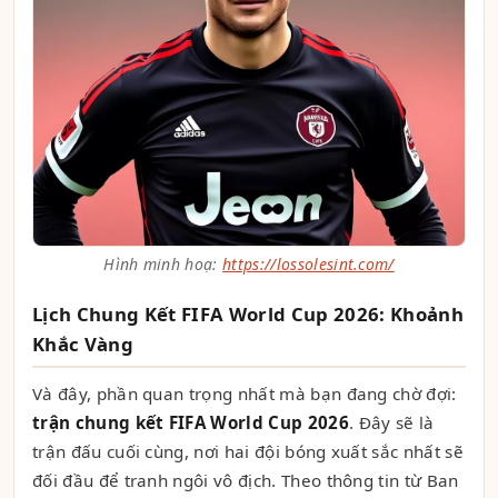
Hình minh hoạ:
https://lossolesint.com/
Lịch Chung Kết FIFA World Cup 2026: Khoảnh
Khắc Vàng
Và đây, phần quan trọng nhất mà bạn đang chờ đợi:
trận chung kết FIFA World Cup 2026
. Đây sẽ là
trận đấu cuối cùng, nơi hai đội bóng xuất sắc nhất sẽ
đối đầu để tranh ngôi vô địch. Theo thông tin từ Ban