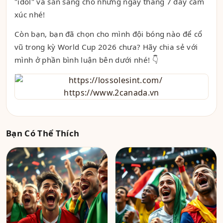
"idol" và sẵn sàng cho những ngày tháng 7 đầy cảm
xúc nhé!
Còn bạn, bạn đã chọn cho mình đội bóng nào để cổ
vũ trong kỳ World Cup 2026 chưa? Hãy chia sẻ với
mình ở phần bình luận bên dưới nhé! 👇
Bạn Có Thể Thích