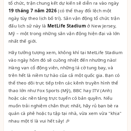
tổ chức, trận chung kết dự kiến sẽ diễn ra vào ngày
19 tháng 7 năm 2026
(có thể thay đổi lệch một
ngày tùy theo lịch bố trí). Sân vận động tổ chức trận
đấu lịch sử này là
MetLife Stadium
ở New Jersey,
Mỹ – một trong những sân vận động hiện đại và lớn
nhất thế giới.
Hãy tưởng tượng xem, không khí tại MetLife Stadium
vào ngày hôm đó sẽ cuồng nhiệt đến nhường nào!
Hàng vạn cổ động viên, những lá cờ tung bay, và
trên hết là niềm tự hào của cả một quốc gia. Bạn có
thể theo dõi trực tiếp trên các kênh truyền hình thể
thao lớn như Fox Sports (Mỹ), BBC hay ITV (Anh)
hoặc các nền tảng trực tuyến có bản quyền. Nếu
muốn trải nghiệm chân thực nhất, hãy rủ bạn bè ra
quán cà phê hoặc tụ tập tại nhà, vừa xem vừa "khịa"
nhau một tí là vui hết sảy! 🎉