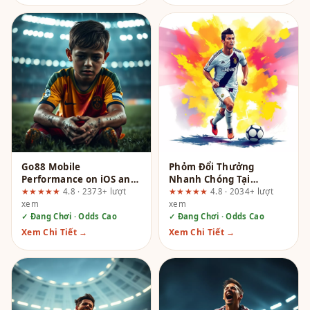
Go88 Mobile
Phỏm Đổi Thưởng
Performance on iOS and
Nhanh Chóng Tại
Android: What the Ads
s666vietnam.com: Trải
★★★★★
4.8 · 2373+ lượt
★★★★★
4.8 · 2034+ lượt
Don’t Tell You
Nghiệm Người Dùng Có
xem
xem
Thực Sự Mượt?
✓ Đang Chơi · Odds Cao
✓ Đang Chơi · Odds Cao
Xem Chi Tiết →
Xem Chi Tiết →