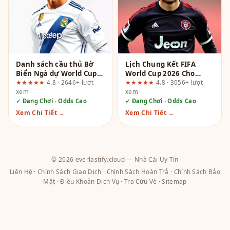
Danh sách cầu thủ Bờ
Lịch Chung Kết FIFA
Biển Ngà dự World Cup
World Cup 2026 Cho
2026: Những "Voi chiến"
Người Mới Xem Bóng Đá
★★★★★
4.8 · 2646+ lượt
★★★★★
4.8 · 3056+ lượt
đáng gờm nhất
xem
xem
✓ Đang Chơi · Odds Cao
✓ Đang Chơi · Odds Cao
Xem Chi Tiết →
Xem Chi Tiết →
© 2026 everlastify.cloud — Nhà Cái Uy Tín
Liên Hệ
·
Chính Sách Giao Dịch
·
Chính Sách Hoàn Trả
·
Chính Sách Bảo
Mật
·
Điều Khoản Dịch Vụ
·
Tra Cứu Vé
·
Sitemap