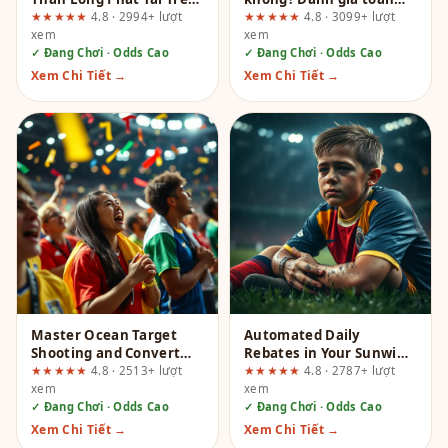
Sunwin99.vip: Từ Chuẩn
diện theo từng bước trải
★★★★★
4.8 · 2994+ lượt
★★★★★
4.8 · 3099+ lượt
Bị Đến Nâng Cao
nghiệm thực tế
xem
xem
✓ Đang Chơi · Odds Cao
✓ Đang Chơi · Odds Cao
Xem Chi Tiết →
Xem Chi Tiết →
Master Ocean Target
Automated Daily
Shooting and Convert
Rebates in Your Sunwin
Coins to Cash on
Account: A
★★★★★
4.8 · 2513+ lượt
★★★★★
4.8 · 2787+ lượt
789club: A UX Analysis of
Transparency-Focused
xem
xem
Suitability
Review
✓ Đang Chơi · Odds Cao
✓ Đang Chơi · Odds Cao
Xem Chi Tiết →
Xem Chi Tiết →