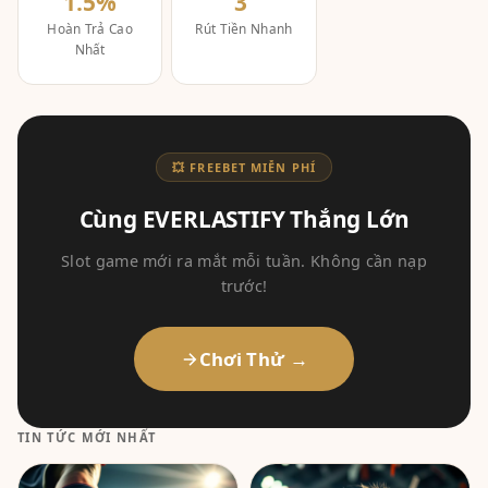
1.5%
3'
Hoàn Trả Cao
Rút Tiền Nhanh
Nhất
💥 FREEBET MIỄN PHÍ
Cùng EVERLASTIFY Thắng Lớn
Slot game mới ra mắt mỗi tuần. Không cần nạp
trước!
Chơi Thử →
TIN TỨC MỚI NHẤT