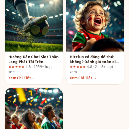
Hướng Dẫn Chơi Slot Thần
Hitclub có đáng để thử
Long Phát Tài Trên
không? Đánh giá toàn diện
Sunwin99.vip: Từ Chuẩn Bị
theo từng bước trải
★★★★★
4.8 · 1959+ lượt
★★★★★
4.8 · 2118+ lượt
Đến Nâng Cao
nghiệm thực tế
xem
xem
Xem Chi Tiết →
Xem Chi Tiết →