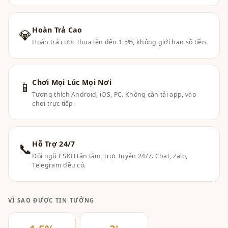
Hoàn Trả Cao
💎
Hoàn trả cược thua lên đến 1.5%, không giới hạn số tiền.
Chơi Mọi Lúc Mọi Nơi
📱
Tương thích Android, iOS, PC. Không cần tải app, vào
chơi trực tiếp.
Hỗ Trợ 24/7
📞
Đội ngũ CSKH tận tâm, trực tuyến 24/7. Chat, Zalo,
Telegram đều có.
VÌ SAO ĐƯỢC TIN TƯỞNG