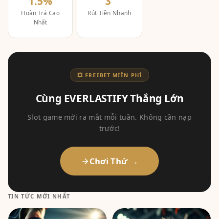
1.5%
3'
Hoàn Trả Cao
Rút Tiền Nhanh
Nhất
💥 FREEBET MIỄN PHÍ
Cùng EVERLASTIFY Thắng Lớn
Slot game mới ra mắt mỗi tuần. Không cần nạp
trước!
Chơi Thử →
TIN TỨC MỚI NHẤT