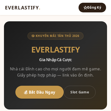
EVERLASTIFY
.
Đăng Ký
🎲 KHUYẾN MÃI TÂN THỦ 2026
EVERLASTIFY
Gia Nhập Cá Cược
Nhà cái Đỉnh cao cho mọi người đam mê game.
Giấy phép hợp pháp — link vào ổn định.
💰 Bắt Đầu Ngay
Slot Game