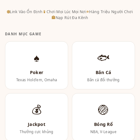
🌐
Link Vào Ổn Định
📱
Chơi Mọi Lúc Mọi Nơi
⭐
Hàng Triệu Người Chơi
🏦
Nạp Rút Đa Kênh
DANH MỤC GAME
♠
🐟
Poker
Bắn Cá
Texas Hold'em, Omaha
Bắn cá đổi thưởng
💰
🏐
Jackpot
Bóng Rổ
Thưởng cực khủng
NBA, V-League