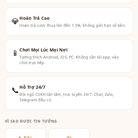
Hoàn Trả Cao
💎
Hoàn trả cược thua lên đến 1.5%, không giới hạn số tiền.
Chơi Mọi Lúc Mọi Nơi
📱
Tương thích Android, iOS, PC. Không cần tải app, vào
chơi trực tiếp.
Hỗ Trợ 24/7
📞
Đội ngũ CSKH tận tâm, trực tuyến 24/7. Chat, Zalo,
Telegram đều có.
VÌ SAO ĐƯỢC TIN TƯỞNG