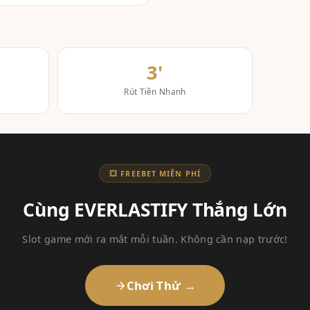
3'
Rút Tiền Nhanh
💥 FREEBET MIỄN PHÍ
Cùng EVERLASTIFY Thắng Lớn
Slot game mới ra mắt mỗi tuần. Không cần nạp trước!
Chơi Thử →