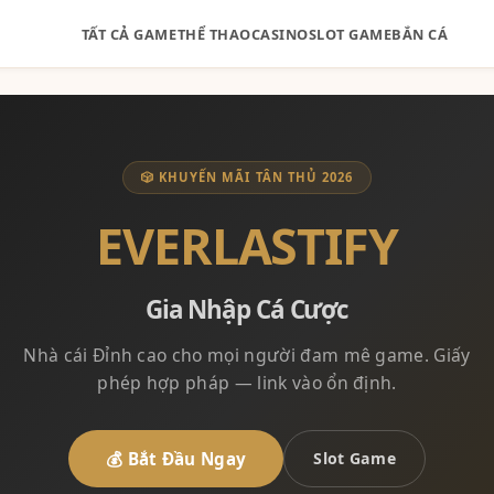
TẤT CẢ GAME
THỂ THAO
CASINO
SLOT GAME
BẮN CÁ
🎲 KHUYẾN MÃI TÂN THỦ 2026
EVERLASTIFY
Gia Nhập Cá Cược
Nhà cái Đỉnh cao cho mọi người đam mê game. Giấy
phép hợp pháp — link vào ổn định.
💰 Bắt Đầu Ngay
Slot Game