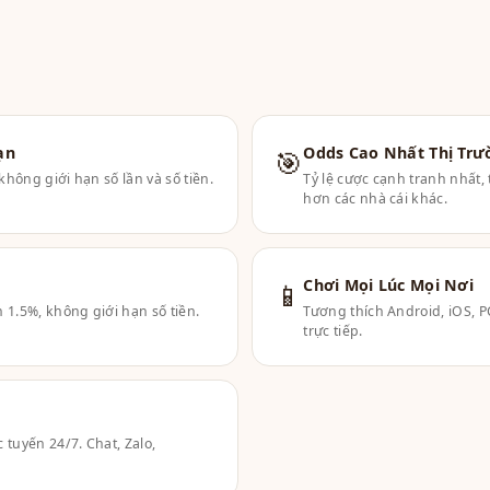
ạn
Odds Cao Nhất Thị Trư
🎯
hông giới hạn số lần và số tiền.
Tỷ lệ cược cạnh tranh nhất
hơn các nhà cái khác.
Chơi Mọi Lúc Mọi Nơi
📱
 1.5%, không giới hạn số tiền.
Tương thích Android, iOS, P
trực tiếp.
 tuyến 24/7. Chat, Zalo,