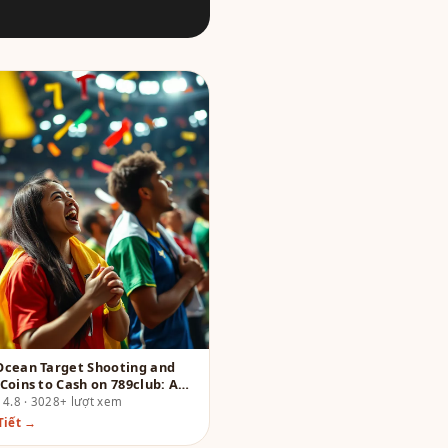
Ocean Target Shooting and
Coins to Cash on 789club: A
sis of Suitability
★
4.8 · 3028+ lượt xem
Tiết →