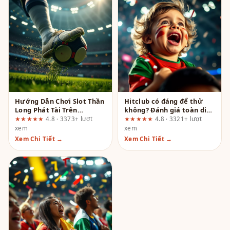
Hướng Dẫn Chơi Slot Thần
Hitclub có đáng để thử
Long Phát Tài Trên
không? Đánh giá toàn diện
Sunwin99.vip: Từ Chuẩn Bị
theo từng bước trải
★★★★★
4.8 · 3373+ lượt
★★★★★
4.8 · 3321+ lượt
Đến Nâng Cao
nghiệm thực tế
xem
xem
Xem Chi Tiết →
Xem Chi Tiết →