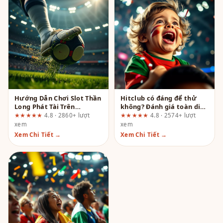
Hướng Dẫn Chơi Slot Thần
Hitclub có đáng để thử
Long Phát Tài Trên
không? Đánh giá toàn diện
Sunwin99.vip: Từ Chuẩn Bị
theo từng bước trải
★★★★★
4.8 · 2860+ lượt
★★★★★
4.8 · 2574+ lượt
Đến Nâng Cao
nghiệm thực tế
xem
xem
Xem Chi Tiết →
Xem Chi Tiết →