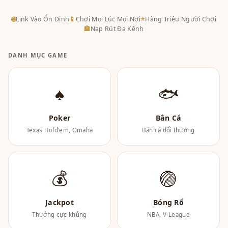
🌐
Link Vào Ổn Định
📱
Chơi Mọi Lúc Mọi Nơi
⭐
Hàng Triệu Người Chơi
🏦
Nạp Rút Đa Kênh
DANH MỤC GAME
♠
🐟
Poker
Bắn Cá
Texas Hold'em, Omaha
Bắn cá đổi thưởng
💰
🏐
Jackpot
Bóng Rổ
Thưởng cực khủng
NBA, V-League