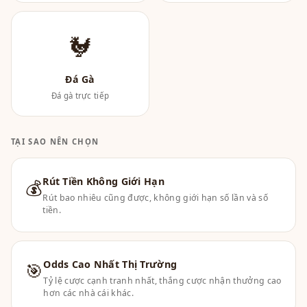
🐓
Đá Gà
Đá gà trực tiếp
TẠI SAO NÊN CHỌN
Rút Tiền Không Giới Hạn
💰
Rút bao nhiêu cũng được, không giới hạn số lần và số
tiền.
Odds Cao Nhất Thị Trường
🎯
Tỷ lệ cược cạnh tranh nhất, thắng cược nhận thưởng cao
hơn các nhà cái khác.