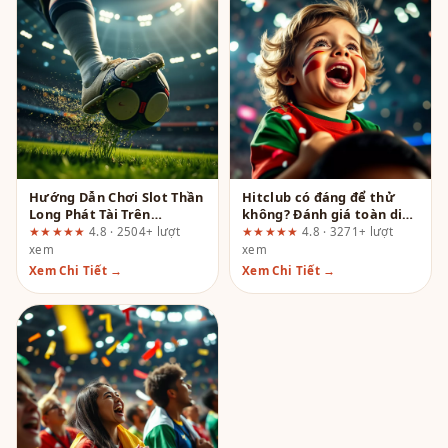
Hướng Dẫn Chơi Slot Thần
Hitclub có đáng để thử
Long Phát Tài Trên
không? Đánh giá toàn diện
Sunwin99.vip: Từ Chuẩn Bị
theo từng bước trải
★★★★★
4.8 · 2504+ lượt
★★★★★
4.8 · 3271+ lượt
Đến Nâng Cao
nghiệm thực tế
xem
xem
Xem Chi Tiết →
Xem Chi Tiết →