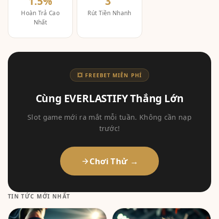
1.5%
3'
Hoàn Trả Cao
Rút Tiền Nhanh
Nhất
💥 FREEBET MIỄN PHÍ
Cùng EVERLASTIFY Thắng Lớn
Slot game mới ra mắt mỗi tuần. Không cần nạp
trước!
Chơi Thử →
TIN TỨC MỚI NHẤT