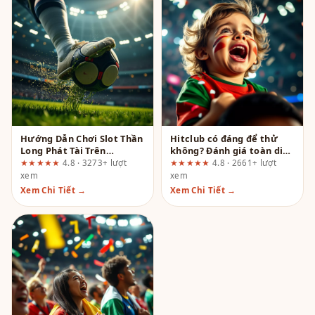
Hướng Dẫn Chơi Slot Thần
Hitclub có đáng để thử
Long Phát Tài Trên
không? Đánh giá toàn diện
Sunwin99.vip: Từ Chuẩn Bị
theo từng bước trải
★★★★★
4.8 · 3273+ lượt
★★★★★
4.8 · 2661+ lượt
Đến Nâng Cao
nghiệm thực tế
xem
xem
Xem Chi Tiết →
Xem Chi Tiết →