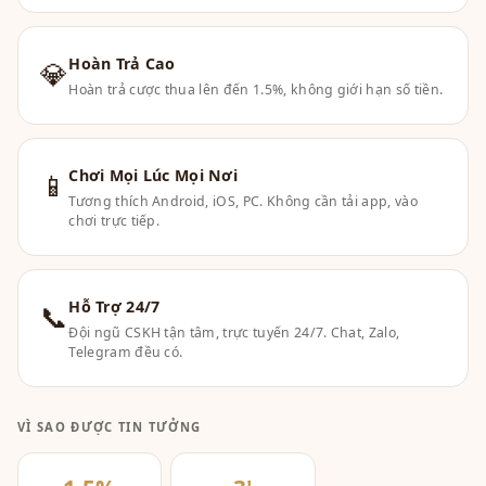
Hoàn Trả Cao
💎
Hoàn trả cược thua lên đến 1.5%, không giới hạn số tiền.
Chơi Mọi Lúc Mọi Nơi
📱
Tương thích Android, iOS, PC. Không cần tải app, vào
chơi trực tiếp.
Hỗ Trợ 24/7
📞
Đội ngũ CSKH tận tâm, trực tuyến 24/7. Chat, Zalo,
Telegram đều có.
VÌ SAO ĐƯỢC TIN TƯỞNG