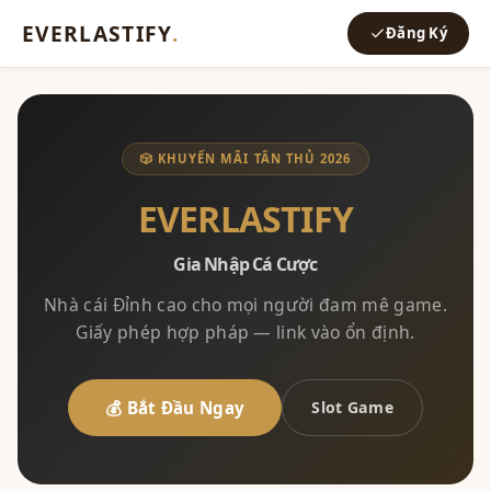
EVERLASTIFY
.
Đăng Ký
🎲 KHUYẾN MÃI TÂN THỦ 2026
EVERLASTIFY
Gia Nhập Cá Cược
Nhà cái Đỉnh cao cho mọi người đam mê game.
Giấy phép hợp pháp — link vào ổn định.
💰 Bắt Đầu Ngay
Slot Game