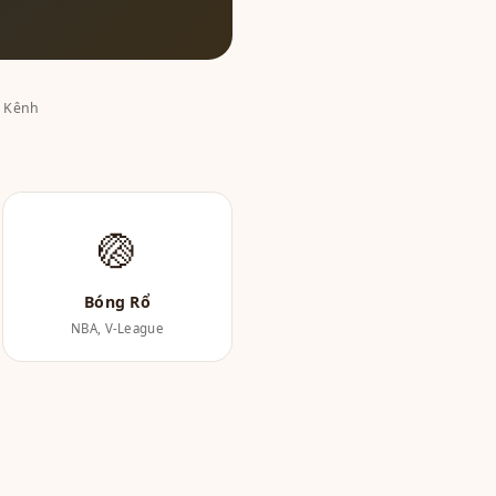
a Kênh
🏐
Bóng Rổ
NBA, V-League