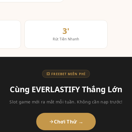
3'
Rút Tiền Nhanh
💥 FREEBET MIỄN PHÍ
Cùng EVERLASTIFY Thắng Lớn
Slot game mới ra mắt mỗi tuần. Không cần nạp trước!
Chơi Thử →