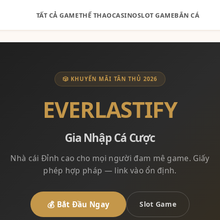
TẤT CẢ GAME
THỂ THAO
CASINO
SLOT GAME
BẮN CÁ
🎲 KHUYẾN MÃI TÂN THỦ 2026
EVERLASTIFY
Gia Nhập Cá Cược
Nhà cái Đỉnh cao cho mọi người đam mê game. Giấy
phép hợp pháp — link vào ổn định.
💰 Bắt Đầu Ngay
Slot Game