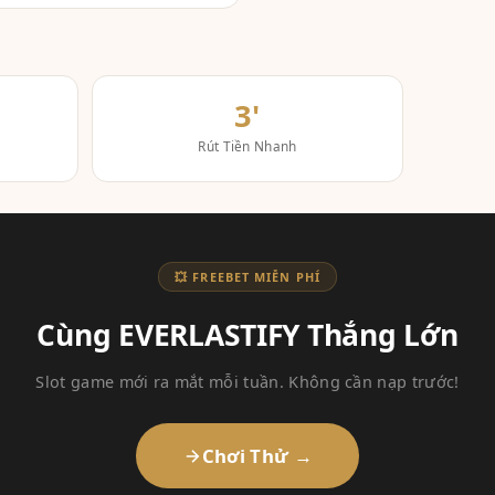
3'
Rút Tiền Nhanh
💥 FREEBET MIỄN PHÍ
Cùng EVERLASTIFY Thắng Lớn
Slot game mới ra mắt mỗi tuần. Không cần nạp trước!
Chơi Thử →