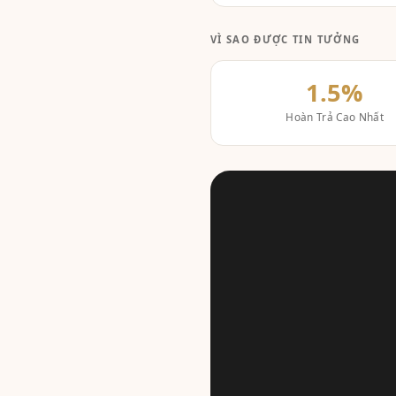
VÌ SAO ĐƯỢC TIN TƯỞNG
1.5%
Hoàn Trả Cao Nhất