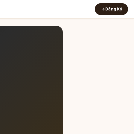
Đăng Ký