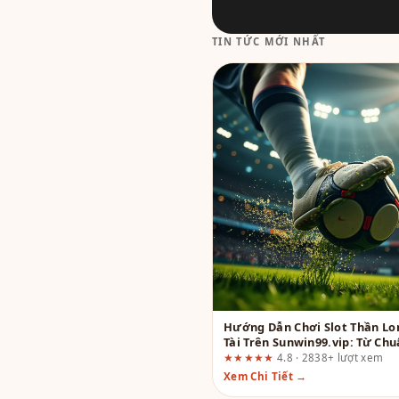
TIN TỨC MỚI NHẤT
Hướng Dẫn Chơi Slot Thần Lo
Tài Trên Sunwin99.vip: Từ Chu
Đến Nâng Cao
★★★★★
4.8 · 2838+ lượt xem
Xem Chi Tiết →