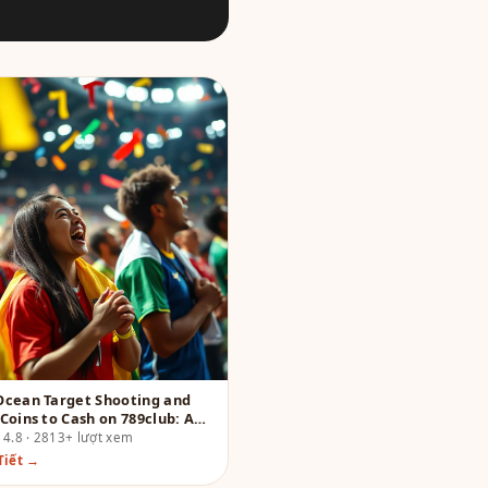
Ocean Target Shooting and
Coins to Cash on 789club: A
sis of Suitability
★
4.8 · 2813+ lượt xem
Tiết →