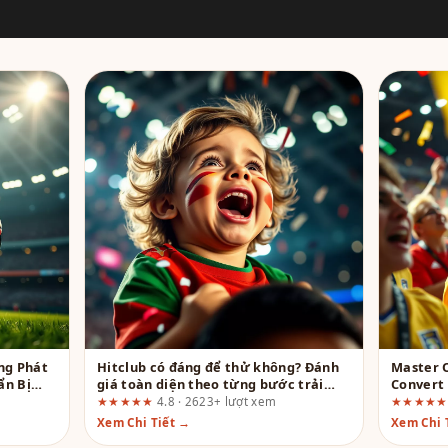
ng Phát
Hitclub có đáng để thử không? Đánh
Master 
ẩn Bị
giá toàn diện theo từng bước trải
Convert 
nghiệm thực tế
UX Analy
★★★★★
4.8 · 2623+ lượt xem
★★★★
Xem Chi Tiết →
Xem Chi 