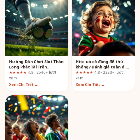
Hướng Dẫn Chơi Slot Thần
Hitclub có đáng để thử
Long Phát Tài Trên
không? Đánh giá toàn diện
Sunwin99.vip: Từ Chuẩn Bị
theo từng bước trải
★★★★★
4.8 · 2540+ lượt
★★★★★
4.8 · 2333+ lượt
Đến Nâng Cao
nghiệm thực tế
xem
xem
Xem Chi Tiết →
Xem Chi Tiết →