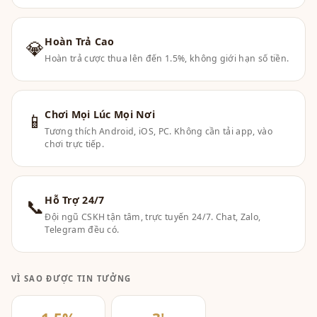
Hoàn Trả Cao
💎
Hoàn trả cược thua lên đến 1.5%, không giới hạn số tiền.
Chơi Mọi Lúc Mọi Nơi
📱
Tương thích Android, iOS, PC. Không cần tải app, vào
chơi trực tiếp.
Hỗ Trợ 24/7
📞
Đội ngũ CSKH tận tâm, trực tuyến 24/7. Chat, Zalo,
Telegram đều có.
VÌ SAO ĐƯỢC TIN TƯỞNG