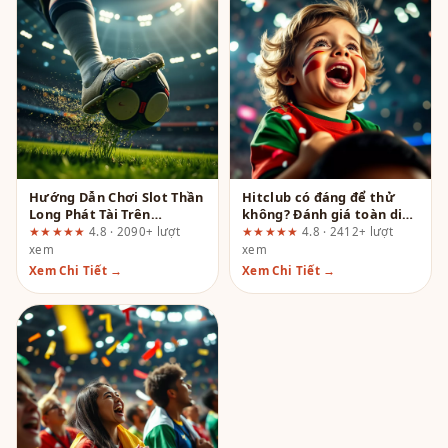
Hướng Dẫn Chơi Slot Thần
Hitclub có đáng để thử
Long Phát Tài Trên
không? Đánh giá toàn diện
Sunwin99.vip: Từ Chuẩn Bị
theo từng bước trải
★★★★★
4.8 · 2090+ lượt
★★★★★
4.8 · 2412+ lượt
Đến Nâng Cao
nghiệm thực tế
xem
xem
Xem Chi Tiết →
Xem Chi Tiết →