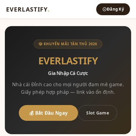
EVERLASTIFY
.
Đăng Ký
🎲 KHUYẾN MÃI TÂN THỦ 2026
EVERLASTIFY
Gia Nhập Cá Cược
Nhà cái Đỉnh cao cho mọi người đam mê game.
Giấy phép hợp pháp — link vào ổn định.
💰 Bắt Đầu Ngay
Slot Game