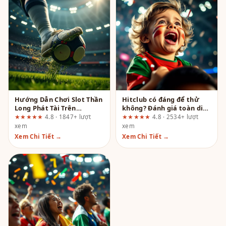
Hướng Dẫn Chơi Slot Thần
Hitclub có đáng để thử
Long Phát Tài Trên
không? Đánh giá toàn diện
Sunwin99.vip: Từ Chuẩn Bị
theo từng bước trải
★★★★★
4.8 · 1847+ lượt
★★★★★
4.8 · 2534+ lượt
Đến Nâng Cao
nghiệm thực tế
xem
xem
Xem Chi Tiết →
Xem Chi Tiết →