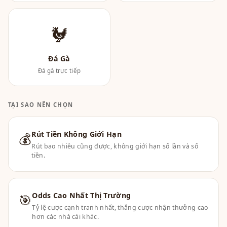
🐓
Đá Gà
Đá gà trực tiếp
TẠI SAO NÊN CHỌN
Rút Tiền Không Giới Hạn
💰
Rút bao nhiêu cũng được, không giới hạn số lần và số
tiền.
Odds Cao Nhất Thị Trường
🎯
Tỷ lệ cược cạnh tranh nhất, thắng cược nhận thưởng cao
hơn các nhà cái khác.