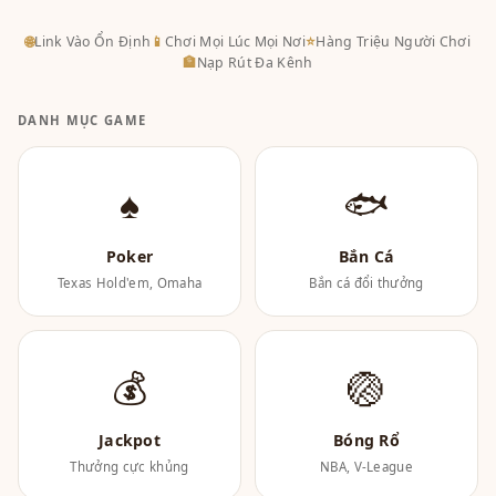
🌐
Link Vào Ổn Định
📱
Chơi Mọi Lúc Mọi Nơi
⭐
Hàng Triệu Người Chơi
🏦
Nạp Rút Đa Kênh
DANH MỤC GAME
♠
🐟
Poker
Bắn Cá
Texas Hold'em, Omaha
Bắn cá đổi thưởng
💰
🏐
Jackpot
Bóng Rổ
Thưởng cực khủng
NBA, V-League