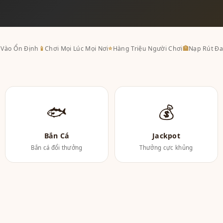
 Vào Ổn Định
📱
Chơi Mọi Lúc Mọi Nơi
⭐
Hàng Triệu Người Chơi
🏦
Nạp Rút Đ
🐟
💰
Bắn Cá
Jackpot
Bắn cá đổi thưởng
Thưởng cực khủng