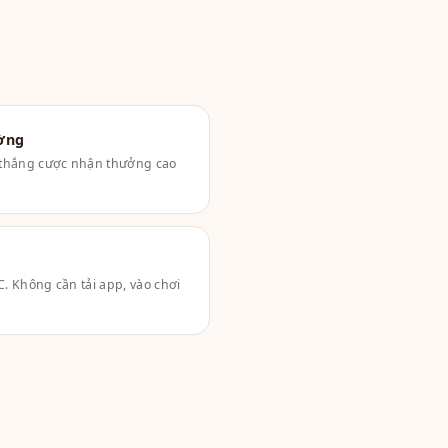
ờng
, thắng cược nhận thưởng cao
C. Không cần tải app, vào chơi