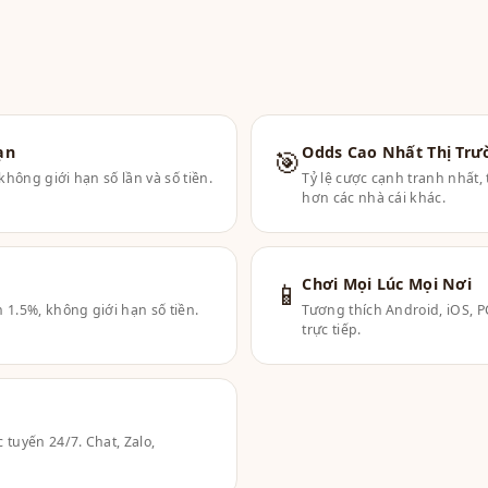
ạn
Odds Cao Nhất Thị Trư
🎯
hông giới hạn số lần và số tiền.
Tỷ lệ cược cạnh tranh nhất
hơn các nhà cái khác.
Chơi Mọi Lúc Mọi Nơi
📱
 1.5%, không giới hạn số tiền.
Tương thích Android, iOS, P
trực tiếp.
 tuyến 24/7. Chat, Zalo,