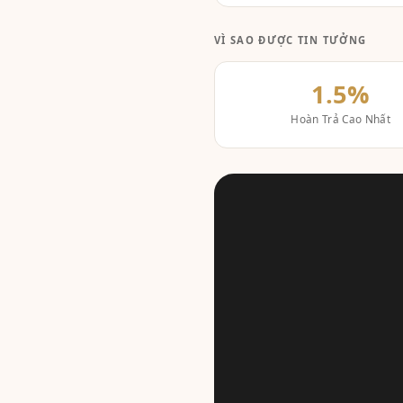
VÌ SAO ĐƯỢC TIN TƯỞNG
1.5%
Hoàn Trả Cao Nhất