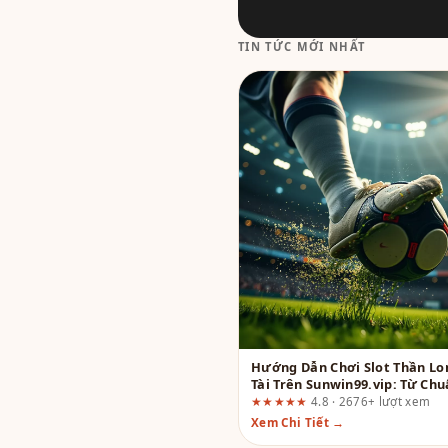
TIN TỨC MỚI NHẤT
Hướng Dẫn Chơi Slot Thần Lo
Tài Trên Sunwin99.vip: Từ Chu
Đến Nâng Cao
★★★★★
4.8 · 2676+ lượt xem
Xem Chi Tiết →