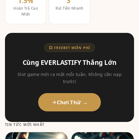
1.5%
3'
Hoàn Trả Cao
Rút Tiền Nhanh
Nhất
💥 FREEBET MIỄN PHÍ
Cùng EVERLASTIFY Thắng Lớn
Slot game mới ra mắt mỗi tuần. Không cần nạp
trước!
Chơi Thử →
TIN TỨC MỚI NHẤT