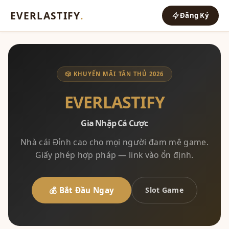
EVERLASTIFY
.
Đăng Ký
🎲 KHUYẾN MÃI TÂN THỦ 2026
EVERLASTIFY
Gia Nhập Cá Cược
Nhà cái Đỉnh cao cho mọi người đam mê game.
Giấy phép hợp pháp — link vào ổn định.
💰 Bắt Đầu Ngay
Slot Game