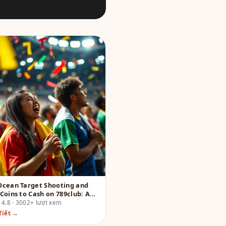
Ocean Target Shooting and
Coins to Cash on 789club: A
sis of Suitability
★
4.8 · 3002+ lượt xem
Tiết →