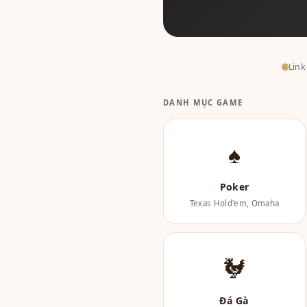
🌐
Link
DANH MỤC GAME
♠
Poker
Texas Hold'em, Omaha
🐓
Đá Gà