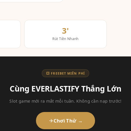
3'
Rút Tiền Nhanh
💥 FREEBET MIỄN PHÍ
Cùng EVERLASTIFY Thắng Lớn
Slot game mới ra mắt mỗi tuần. Không cần nạp trước!
Chơi Thử →