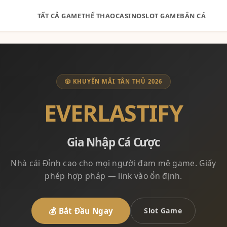
TẤT CẢ GAME
THỂ THAO
CASINO
SLOT GAME
BẮN CÁ
🎲 KHUYẾN MÃI TÂN THỦ 2026
EVERLASTIFY
Gia Nhập Cá Cược
Nhà cái Đỉnh cao cho mọi người đam mê game. Giấy
phép hợp pháp — link vào ổn định.
💰 Bắt Đầu Ngay
Slot Game