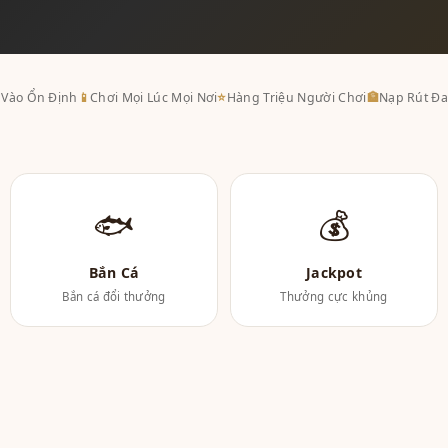
 Vào Ổn Định
📱
Chơi Mọi Lúc Mọi Nơi
⭐
Hàng Triệu Người Chơi
🏦
Nạp Rút Đ
🐟
💰
Bắn Cá
Jackpot
Bắn cá đổi thưởng
Thưởng cực khủng