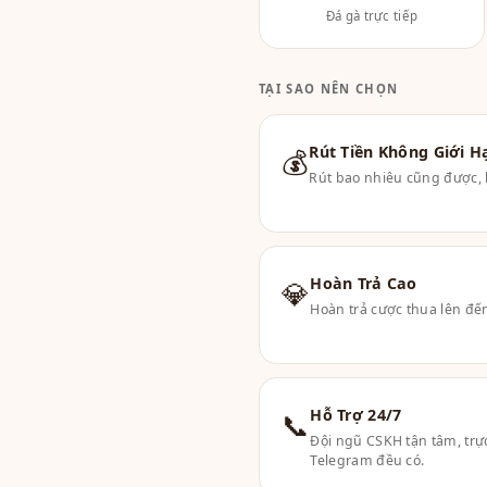
Đá gà trực tiếp
TẠI SAO NÊN CHỌN
Rút Tiền Không Giới H
💰
Rút bao nhiêu cũng được, k
Hoàn Trả Cao
💎
Hoàn trả cược thua lên đến
Hỗ Trợ 24/7
📞
Đội ngũ CSKH tận tâm, trực
Telegram đều có.