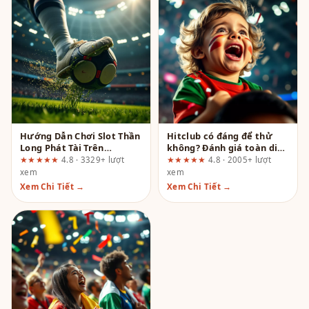
Hướng Dẫn Chơi Slot Thần
Hitclub có đáng để thử
Long Phát Tài Trên
không? Đánh giá toàn diện
Sunwin99.vip: Từ Chuẩn Bị
theo từng bước trải
★★★★★
4.8 · 3329+ lượt
★★★★★
4.8 · 2005+ lượt
Đến Nâng Cao
nghiệm thực tế
xem
xem
Xem Chi Tiết →
Xem Chi Tiết →