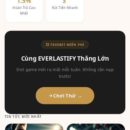
1.5%
3'
Hoàn Trả Cao
Rút Tiền Nhanh
Nhất
💥 FREEBET MIỄN PHÍ
Cùng EVERLASTIFY Thắng Lớn
Slot game mới ra mắt mỗi tuần. Không cần nạp
trước!
Chơi Thử →
TIN TỨC MỚI NHẤT