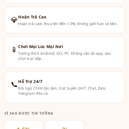
Hoàn Trả Cao
💎
Hoàn trả cược thua lên đến 1.5%, không giới hạn số tiền.
Chơi Mọi Lúc Mọi Nơi
📱
Tương thích Android, iOS, PC. Không cần tải app, vào
chơi trực tiếp.
Hỗ Trợ 24/7
📞
Đội ngũ CSKH tận tâm, trực tuyến 24/7. Chat, Zalo,
Telegram đều có.
VÌ SAO ĐƯỢC TIN TƯỞNG