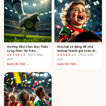
Hướng Dẫn Chơi Slot Thần
Hitclub có đáng để thử
Long Phát Tài Trên
không? Đánh giá toàn diện
Sunwin99.vip: Từ Chuẩn Bị
theo từng bước trải
★★★★★
4.8 · 3037+ lượt
★★★★★
4.8 · 2702+ lượt
Đến Nâng Cao
nghiệm thực tế
xem
xem
Xem Chi Tiết →
Xem Chi Tiết →