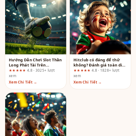
Hướng Dẫn Chơi Slot Thần
Hitclub có đáng để thử
Long Phát Tài Trên
không? Đánh giá toàn diện
Sunwin99.vip: Từ Chuẩn Bị
theo từng bước trải
★★★★★
4.8 · 3025+ lượt
★★★★★
4.8 · 1828+ lượt
Đến Nâng Cao
nghiệm thực tế
xem
xem
Xem Chi Tiết →
Xem Chi Tiết →