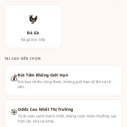
🐓
Đá Gà
Đá gà trực tiếp
TẠI SAO NÊN CHỌN
Rút Tiền Không Giới Hạn
💰
Rút bao nhiêu cũng được, không giới hạn số lần và số
tiền.
Odds Cao Nhất Thị Trường
🎯
Tỷ lệ cược cạnh tranh nhất, thắng cược nhận thưởng cao
hơn các nhà cái khác.