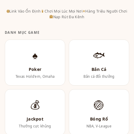
🌐
Link Vào Ổn Định
📱
Chơi Mọi Lúc Mọi Nơi
⭐
Hàng Triệu Người Chơi
🏦
Nạp Rút Đa Kênh
DANH MỤC GAME
♠
🐟
Poker
Bắn Cá
Texas Hold'em, Omaha
Bắn cá đổi thưởng
💰
🏐
Jackpot
Bóng Rổ
Thưởng cực khủng
NBA, V-League