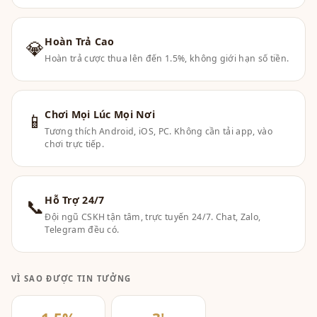
Hoàn Trả Cao
💎
Hoàn trả cược thua lên đến 1.5%, không giới hạn số tiền.
Chơi Mọi Lúc Mọi Nơi
📱
Tương thích Android, iOS, PC. Không cần tải app, vào
chơi trực tiếp.
Hỗ Trợ 24/7
📞
Đội ngũ CSKH tận tâm, trực tuyến 24/7. Chat, Zalo,
Telegram đều có.
VÌ SAO ĐƯỢC TIN TƯỞNG