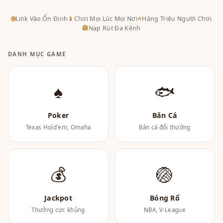
🌐
Link Vào Ổn Định
📱
Chơi Mọi Lúc Mọi Nơi
⭐
Hàng Triệu Người Chơi
🏦
Nạp Rút Đa Kênh
DANH MỤC GAME
♠
🐟
Poker
Bắn Cá
Texas Hold'em, Omaha
Bắn cá đổi thưởng
💰
🏐
Jackpot
Bóng Rổ
Thưởng cực khủng
NBA, V-League