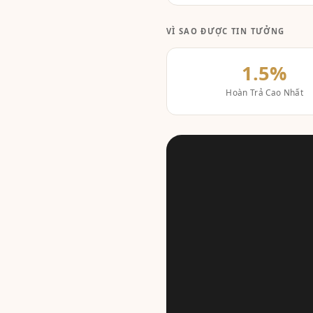
VÌ SAO ĐƯỢC TIN TƯỞNG
1.5%
Hoàn Trả Cao Nhất