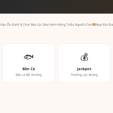
 Vào Ổn Định
📱
Chơi Mọi Lúc Mọi Nơi
⭐
Hàng Triệu Người Chơi
🏦
Nạp Rút Đ
🐟
💰
Bắn Cá
Jackpot
Bắn cá đổi thưởng
Thưởng cực khủng