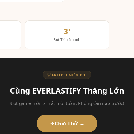
3'
Rút Tiền Nhanh
💥 FREEBET MIỄN PHÍ
Cùng EVERLASTIFY Thắng Lớn
Slot game mới ra mắt mỗi tuần. Không cần nạp trước!
Chơi Thử →