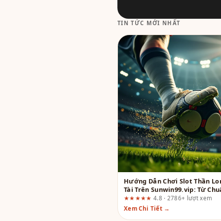
TIN TỨC MỚI NHẤT
Hướng Dẫn Chơi Slot Thần Lo
Tài Trên Sunwin99.vip: Từ Chu
Đến Nâng Cao
★★★★★
4.8 · 2786+ lượt xem
Xem Chi Tiết →