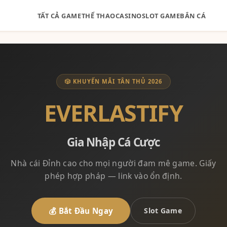
TẤT CẢ GAME
THỂ THAO
CASINO
SLOT GAME
BẮN CÁ
🎲 KHUYẾN MÃI TÂN THỦ 2026
EVERLASTIFY
Gia Nhập Cá Cược
Nhà cái Đỉnh cao cho mọi người đam mê game. Giấy
phép hợp pháp — link vào ổn định.
💰 Bắt Đầu Ngay
Slot Game