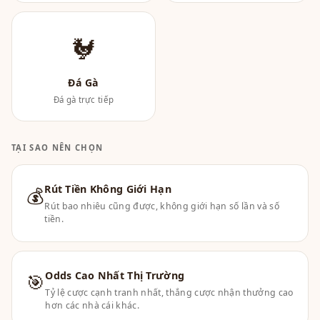
🐓
Đá Gà
Đá gà trực tiếp
TẠI SAO NÊN CHỌN
Rút Tiền Không Giới Hạn
💰
Rút bao nhiêu cũng được, không giới hạn số lần và số
tiền.
Odds Cao Nhất Thị Trường
🎯
Tỷ lệ cược cạnh tranh nhất, thắng cược nhận thưởng cao
hơn các nhà cái khác.