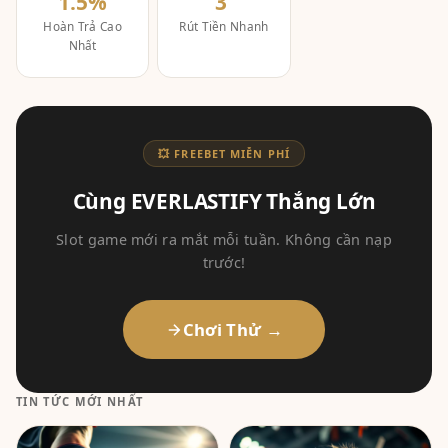
1.5%
3'
Hoàn Trả Cao
Rút Tiền Nhanh
Nhất
💥 FREEBET MIỄN PHÍ
Cùng EVERLASTIFY Thắng Lớn
Slot game mới ra mắt mỗi tuần. Không cần nạp
trước!
Chơi Thử →
TIN TỨC MỚI NHẤT