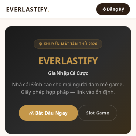
EVERLASTIFY
.
Đăng Ký
🎲 KHUYẾN MÃI TÂN THỦ 2026
EVERLASTIFY
Gia Nhập Cá Cược
Nhà cái Đỉnh cao cho mọi người đam mê game.
Giấy phép hợp pháp — link vào ổn định.
💰 Bắt Đầu Ngay
Slot Game