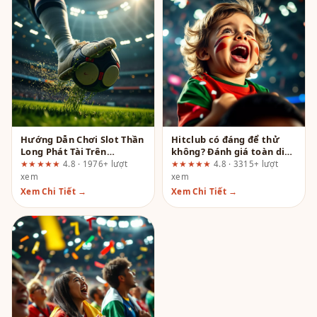
Hướng Dẫn Chơi Slot Thần
Hitclub có đáng để thử
Long Phát Tài Trên
không? Đánh giá toàn diện
Sunwin99.vip: Từ Chuẩn Bị
theo từng bước trải
★★★★★
4.8 · 1976+ lượt
★★★★★
4.8 · 3315+ lượt
Đến Nâng Cao
nghiệm thực tế
xem
xem
Xem Chi Tiết →
Xem Chi Tiết →