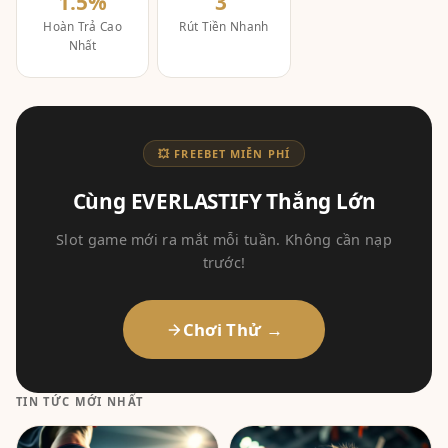
1.5%
3'
Hoàn Trả Cao
Rút Tiền Nhanh
Nhất
💥 FREEBET MIỄN PHÍ
Cùng EVERLASTIFY Thắng Lớn
Slot game mới ra mắt mỗi tuần. Không cần nạp
trước!
Chơi Thử →
TIN TỨC MỚI NHẤT