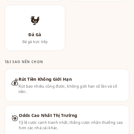
🐓
Đá Gà
Đá gà trực tiếp
TẠI SAO NÊN CHỌN
Rút Tiền Không Giới Hạn
💰
Rút bao nhiêu cũng được, không giới hạn số lần và số
tiền.
Odds Cao Nhất Thị Trường
🎯
Tỷ lệ cược cạnh tranh nhất, thắng cược nhận thưởng cao
hơn các nhà cái khác.