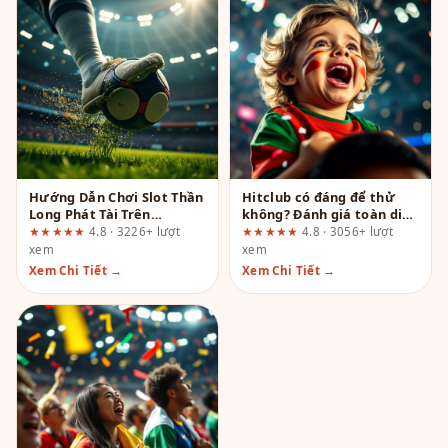
Hướng Dẫn Chơi Slot Thần
Hitclub có đáng để thử
Long Phát Tài Trên
không? Đánh giá toàn diện
Sunwin99.vip: Từ Chuẩn Bị
theo từng bước trải
★★★★★
4.8 · 3226+ lượt
★★★★★
4.8 · 3056+ lượt
Đến Nâng Cao
nghiệm thực tế
xem
xem
Xem Chi Tiết →
Xem Chi Tiết →