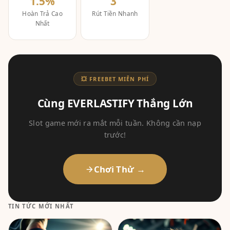
1.5%
3'
Hoàn Trả Cao
Rút Tiền Nhanh
Nhất
💥 FREEBET MIỄN PHÍ
Cùng EVERLASTIFY Thắng Lớn
Slot game mới ra mắt mỗi tuần. Không cần nạp
trước!
Chơi Thử →
TIN TỨC MỚI NHẤT