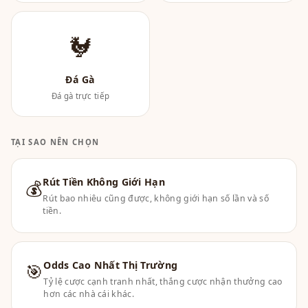
🐓
Đá Gà
Đá gà trực tiếp
TẠI SAO NÊN CHỌN
Rút Tiền Không Giới Hạn
💰
Rút bao nhiêu cũng được, không giới hạn số lần và số
tiền.
Odds Cao Nhất Thị Trường
🎯
Tỷ lệ cược cạnh tranh nhất, thắng cược nhận thưởng cao
hơn các nhà cái khác.