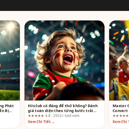
ng Phát
Hitclub có đáng để thử không? Đánh
Master 
ẩn Bị
giá toàn diện theo từng bước trải
Convert 
nghiệm thực tế
UX Analy
★★★★★
4.8 · 2552+ lượt xem
★★★★
Xem Chi Tiết →
Xem Chi 