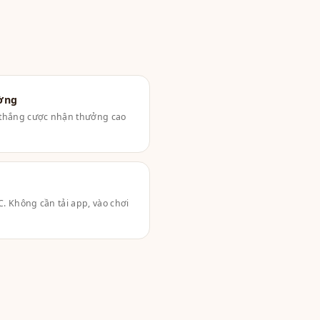
ờng
, thắng cược nhận thưởng cao
C. Không cần tải app, vào chơi