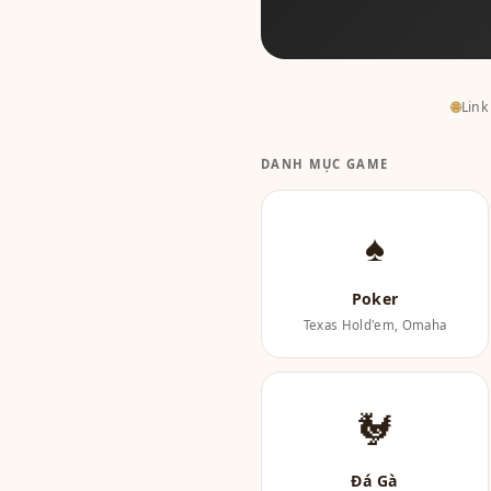
🌐
Link
DANH MỤC GAME
♠
Poker
Texas Hold'em, Omaha
🐓
Đá Gà