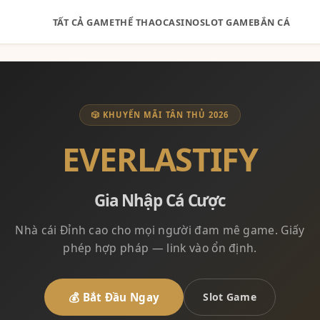
TẤT CẢ GAME
THỂ THAO
CASINO
SLOT GAME
BẮN CÁ
🎲 KHUYẾN MÃI TÂN THỦ 2026
EVERLASTIFY
Gia Nhập Cá Cược
Nhà cái Đỉnh cao cho mọi người đam mê game. Giấy
phép hợp pháp — link vào ổn định.
💰 Bắt Đầu Ngay
Slot Game