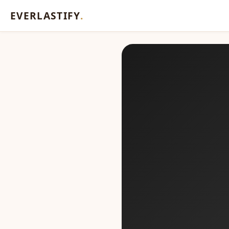
EVERLASTIFY
.