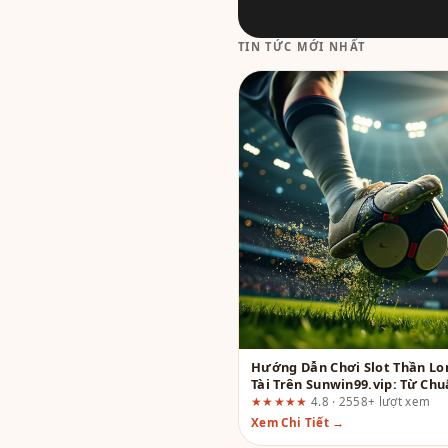
TIN TỨC MỚI NHẤT
Hướng Dẫn Chơi Slot Thần Lo
Tài Trên Sunwin99.vip: Từ Chu
Đến Nâng Cao
★★★★★
4.8 · 2558+ lượt xem
Xem Chi Tiết →