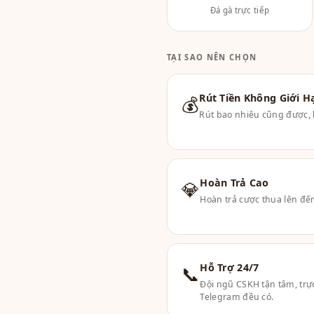
Đá gà trực tiếp
TẠI SAO NÊN CHỌN
Rút Tiền Không Giới H
💰
Rút bao nhiêu cũng được, k
Hoàn Trả Cao
💎
Hoàn trả cược thua lên đến
Hỗ Trợ 24/7
📞
Đội ngũ CSKH tận tâm, trực
Telegram đều có.