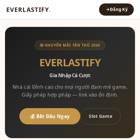
EVERLASTIFY
.
Đăng Ký
🎲 KHUYẾN MÃI TÂN THỦ 2026
EVERLASTIFY
Gia Nhập Cá Cược
Nhà cái Đỉnh cao cho mọi người đam mê game.
Giấy phép hợp pháp — link vào ổn định.
💰 Bắt Đầu Ngay
Slot Game