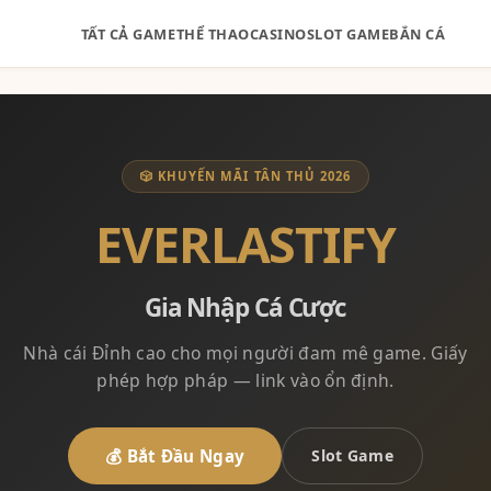
TẤT CẢ GAME
THỂ THAO
CASINO
SLOT GAME
BẮN CÁ
🎲 KHUYẾN MÃI TÂN THỦ 2026
EVERLASTIFY
Gia Nhập Cá Cược
Nhà cái Đỉnh cao cho mọi người đam mê game. Giấy
phép hợp pháp — link vào ổn định.
💰 Bắt Đầu Ngay
Slot Game