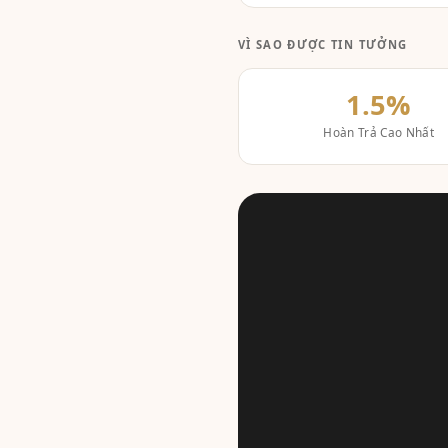
VÌ SAO ĐƯỢC TIN TƯỞNG
1.5%
Hoàn Trả Cao Nhất