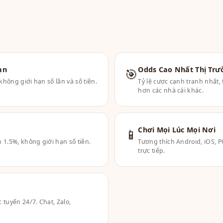
ạn
Odds Cao Nhất Thị Trư
🎯
hông giới hạn số lần và số tiền.
Tỷ lệ cược cạnh tranh nhất
hơn các nhà cái khác.
Chơi Mọi Lúc Mọi Nơi
📱
 1.5%, không giới hạn số tiền.
Tương thích Android, iOS, P
trực tiếp.
 tuyến 24/7. Chat, Zalo,