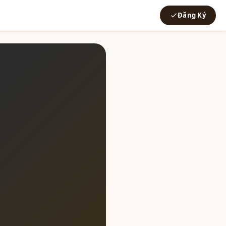
Đăng Ký