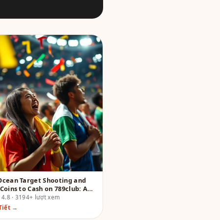
Ocean Target Shooting and
Coins to Cash on 789club: A
sis of Suitability
★
4.8 · 3194+ lượt xem
Tiết →