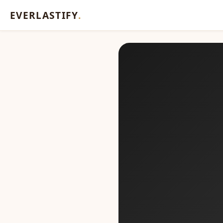
EVERLASTIFY
.