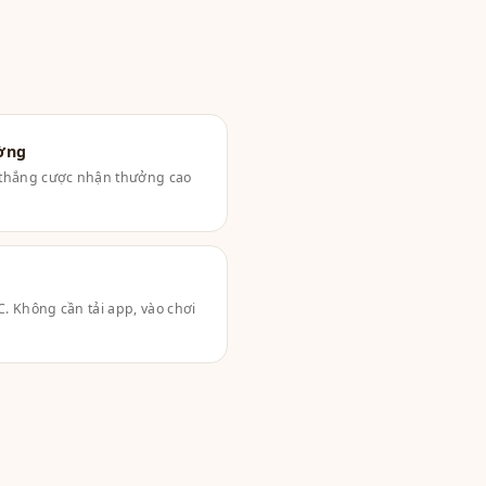
ờng
, thắng cược nhận thưởng cao
C. Không cần tải app, vào chơi