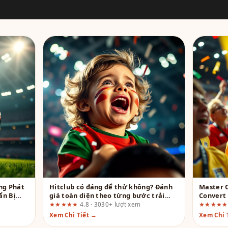
ng Phát
Hitclub có đáng để thử không? Đánh
Master 
ẩn Bị
giá toàn diện theo từng bước trải
Convert 
nghiệm thực tế
UX Analy
★★★★★
4.8 · 3030+ lượt xem
★★★★
Xem Chi Tiết →
Xem Chi 