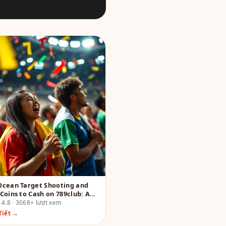
Ocean Target Shooting and
Coins to Cash on 789club: A
sis of Suitability
★
4.8 · 3068+ lượt xem
Tiết →