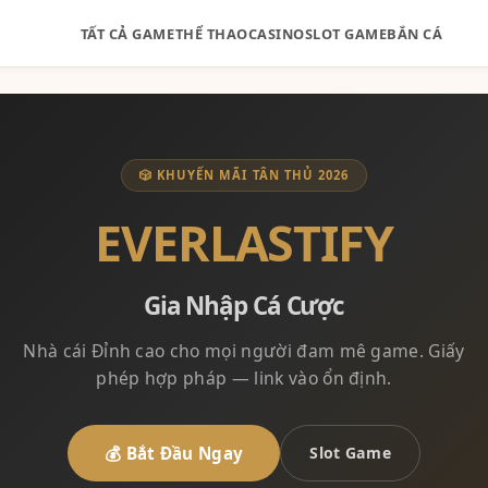
TẤT CẢ GAME
THỂ THAO
CASINO
SLOT GAME
BẮN CÁ
🎲 KHUYẾN MÃI TÂN THỦ 2026
EVERLASTIFY
Gia Nhập Cá Cược
Nhà cái Đỉnh cao cho mọi người đam mê game. Giấy
phép hợp pháp — link vào ổn định.
💰 Bắt Đầu Ngay
Slot Game