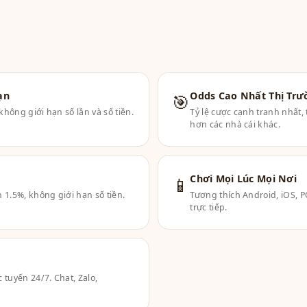
ạn
Odds Cao Nhất Thị Trư
🎯
hông giới hạn số lần và số tiền.
Tỷ lệ cược cạnh tranh nhất
hơn các nhà cái khác.
Chơi Mọi Lúc Mọi Nơi
📱
 1.5%, không giới hạn số tiền.
Tương thích Android, iOS, P
trực tiếp.
 tuyến 24/7. Chat, Zalo,