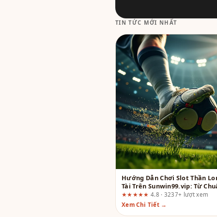
TIN TỨC MỚI NHẤT
Hướng Dẫn Chơi Slot Thần Lo
Tài Trên Sunwin99.vip: Từ Chu
Đến Nâng Cao
★★★★★
4.8 · 3237+ lượt xem
Xem Chi Tiết →