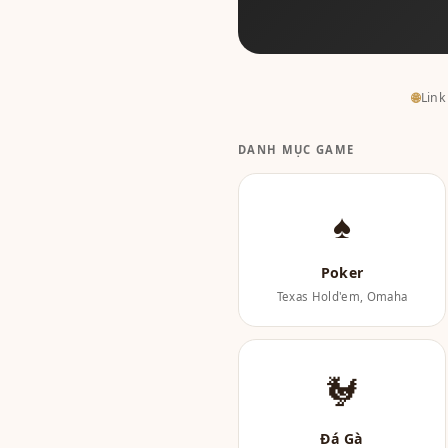
🌐
Link
DANH MỤC GAME
♠
Poker
Texas Hold'em, Omaha
🐓
Đá Gà