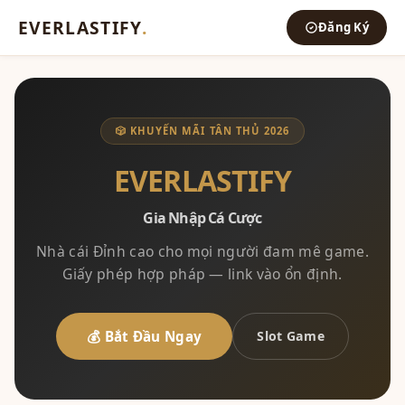
EVERLASTIFY
.
Đăng Ký
🎲 KHUYẾN MÃI TÂN THỦ 2026
EVERLASTIFY
Gia Nhập Cá Cược
Nhà cái Đỉnh cao cho mọi người đam mê game.
Giấy phép hợp pháp — link vào ổn định.
💰 Bắt Đầu Ngay
Slot Game