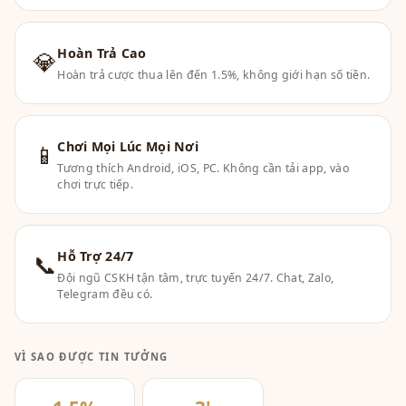
Hoàn Trả Cao
💎
Hoàn trả cược thua lên đến 1.5%, không giới hạn số tiền.
Chơi Mọi Lúc Mọi Nơi
📱
Tương thích Android, iOS, PC. Không cần tải app, vào
chơi trực tiếp.
Hỗ Trợ 24/7
📞
Đội ngũ CSKH tận tâm, trực tuyến 24/7. Chat, Zalo,
Telegram đều có.
VÌ SAO ĐƯỢC TIN TƯỞNG