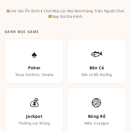
🌐
Link Vào Ổn Định
📱
Chơi Mọi Lúc Mọi Nơi
⭐
Hàng Triệu Người Chơi
🏦
Nạp Rút Đa Kênh
DANH MỤC GAME
♠
🐟
Poker
Bắn Cá
Texas Hold'em, Omaha
Bắn cá đổi thưởng
💰
🏐
Jackpot
Bóng Rổ
Thưởng cực khủng
NBA, V-League