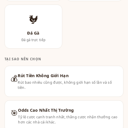
🐓
Đá Gà
Đá gà trực tiếp
TẠI SAO NÊN CHỌN
Rút Tiền Không Giới Hạn
💰
Rút bao nhiêu cũng được, không giới hạn số lần và số
tiền.
Odds Cao Nhất Thị Trường
🎯
Tỷ lệ cược cạnh tranh nhất, thắng cược nhận thưởng cao
hơn các nhà cái khác.