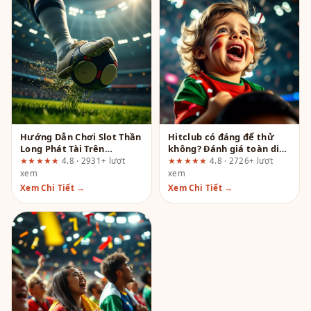
Hướng Dẫn Chơi Slot Thần
Hitclub có đáng để thử
Long Phát Tài Trên
không? Đánh giá toàn diện
Sunwin99.vip: Từ Chuẩn Bị
theo từng bước trải
★★★★★
4.8 · 2931+ lượt
★★★★★
4.8 · 2726+ lượt
Đến Nâng Cao
nghiệm thực tế
xem
xem
Xem Chi Tiết →
Xem Chi Tiết →