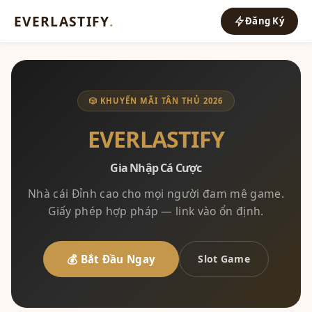
EVERLASTIFY
.
Đăng Ký
🎲 KHUYẾN MÃI TÂN THỦ 2026
EVERLASTIFY
Gia Nhập Cá Cược
Nhà cái Đỉnh cao cho mọi người đam mê game.
Giấy phép hợp pháp — link vào ổn định.
💰 Bắt Đầu Ngay
Slot Game