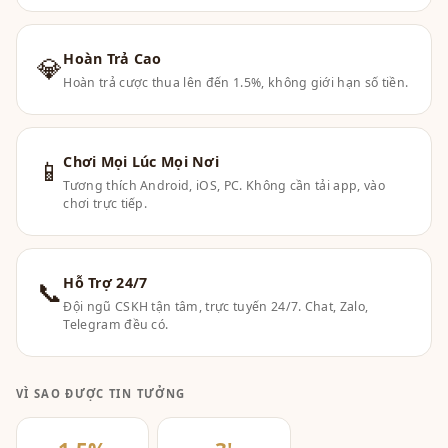
Hoàn Trả Cao
💎
Hoàn trả cược thua lên đến 1.5%, không giới hạn số tiền.
Chơi Mọi Lúc Mọi Nơi
📱
Tương thích Android, iOS, PC. Không cần tải app, vào
chơi trực tiếp.
Hỗ Trợ 24/7
📞
Đội ngũ CSKH tận tâm, trực tuyến 24/7. Chat, Zalo,
Telegram đều có.
VÌ SAO ĐƯỢC TIN TƯỞNG