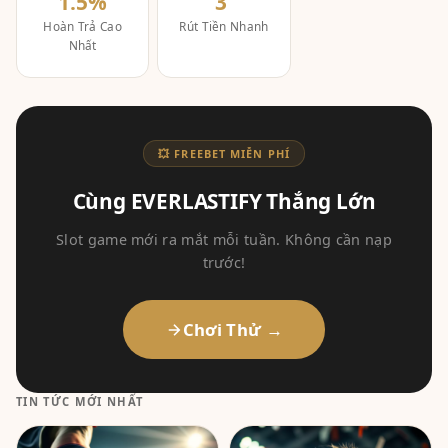
1.5%
3'
Hoàn Trả Cao
Rút Tiền Nhanh
Nhất
💥 FREEBET MIỄN PHÍ
Cùng EVERLASTIFY Thắng Lớn
Slot game mới ra mắt mỗi tuần. Không cần nạp
trước!
Chơi Thử →
TIN TỨC MỚI NHẤT