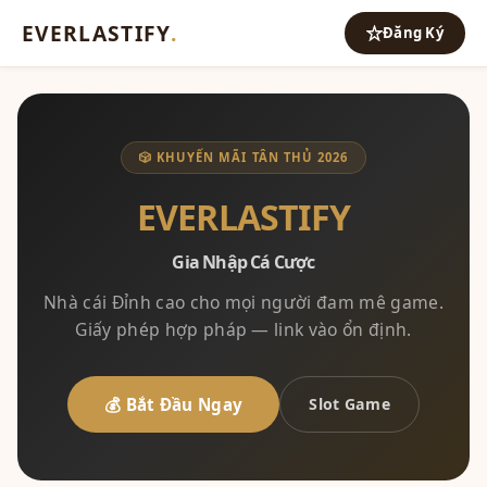
EVERLASTIFY
.
Đăng Ký
🎲 KHUYẾN MÃI TÂN THỦ 2026
EVERLASTIFY
Gia Nhập Cá Cược
Nhà cái Đỉnh cao cho mọi người đam mê game.
Giấy phép hợp pháp — link vào ổn định.
💰 Bắt Đầu Ngay
Slot Game