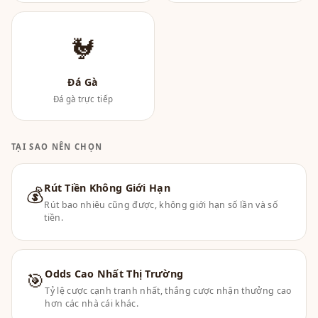
🐓
Đá Gà
Đá gà trực tiếp
TẠI SAO NÊN CHỌN
Rút Tiền Không Giới Hạn
💰
Rút bao nhiêu cũng được, không giới hạn số lần và số
tiền.
Odds Cao Nhất Thị Trường
🎯
Tỷ lệ cược cạnh tranh nhất, thắng cược nhận thưởng cao
hơn các nhà cái khác.