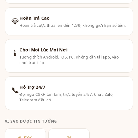
Hoàn Trả Cao
💎
Hoàn trả cược thua lên đến 1.5%, không giới hạn số tiền.
Chơi Mọi Lúc Mọi Nơi
📱
Tương thích Android, iOS, PC. Không cần tải app, vào
chơi trực tiếp.
Hỗ Trợ 24/7
📞
Đội ngũ CSKH tận tâm, trực tuyến 24/7. Chat, Zalo,
Telegram đều có.
VÌ SAO ĐƯỢC TIN TƯỞNG