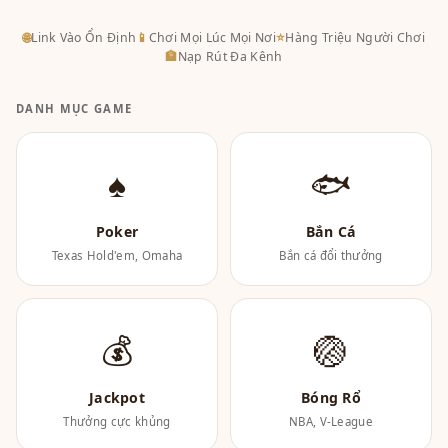
🌐
Link Vào Ổn Định
📱
Chơi Mọi Lúc Mọi Nơi
⭐
Hàng Triệu Người Chơi
🏦
Nạp Rút Đa Kênh
DANH MỤC GAME
♠
🐟
Poker
Bắn Cá
Texas Hold'em, Omaha
Bắn cá đổi thưởng
💰
🏐
Jackpot
Bóng Rổ
Thưởng cực khủng
NBA, V-League