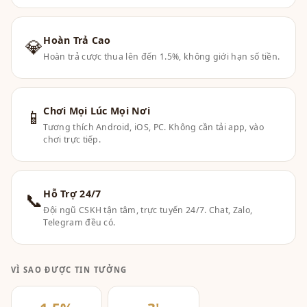
Hoàn Trả Cao
💎
Hoàn trả cược thua lên đến 1.5%, không giới hạn số tiền.
Chơi Mọi Lúc Mọi Nơi
📱
Tương thích Android, iOS, PC. Không cần tải app, vào
chơi trực tiếp.
Hỗ Trợ 24/7
📞
Đội ngũ CSKH tận tâm, trực tuyến 24/7. Chat, Zalo,
Telegram đều có.
VÌ SAO ĐƯỢC TIN TƯỞNG