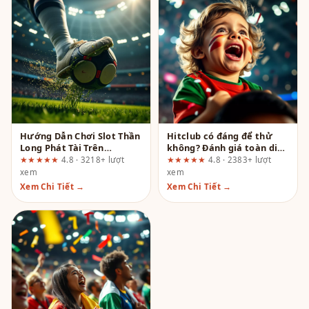
Hướng Dẫn Chơi Slot Thần
Hitclub có đáng để thử
Long Phát Tài Trên
không? Đánh giá toàn diện
Sunwin99.vip: Từ Chuẩn Bị
theo từng bước trải
★★★★★
4.8 · 3218+ lượt
★★★★★
4.8 · 2383+ lượt
Đến Nâng Cao
nghiệm thực tế
xem
xem
Xem Chi Tiết →
Xem Chi Tiết →