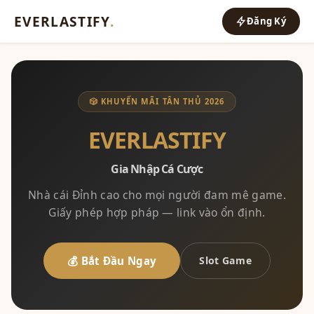
EVERLASTIFY
.
Đăng Ký
🎲 KHUYẾN MÃI TÂN THỦ 2026
EVERLASTIFY
Gia Nhập Cá Cược
Nhà cái Đỉnh cao cho mọi người đam mê game.
Giấy phép hợp pháp — link vào ổn định.
💰 Bắt Đầu Ngay
Slot Game