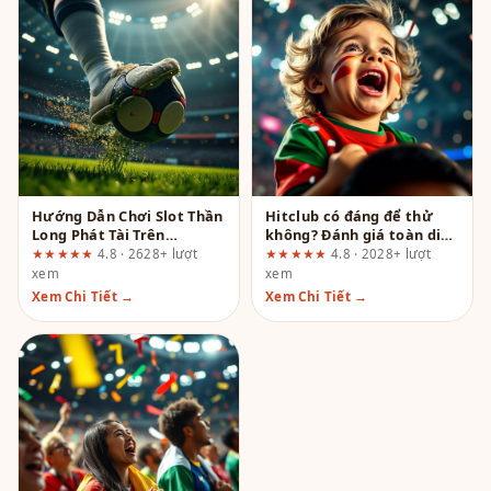
Hướng Dẫn Chơi Slot Thần
Hitclub có đáng để thử
Long Phát Tài Trên
không? Đánh giá toàn diện
Sunwin99.vip: Từ Chuẩn Bị
theo từng bước trải
★★★★★
4.8 · 2628+ lượt
★★★★★
4.8 · 2028+ lượt
Đến Nâng Cao
nghiệm thực tế
xem
xem
Xem Chi Tiết →
Xem Chi Tiết →