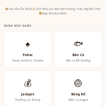
🌐
Link Vào Ổn Định
📱
Chơi Mọi Lúc Mọi Nơi
⭐
Hàng Triệu Người Chơi
🏦
Nạp Rút Đa Kênh
DANH MỤC GAME
♠
🐟
Poker
Bắn Cá
Texas Hold'em, Omaha
Bắn cá đổi thưởng
💰
🏐
Jackpot
Bóng Rổ
Thưởng cực khủng
NBA, V-League