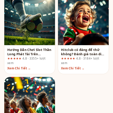
Hướng Dẫn Chơi Slot Thần
Hitclub có đáng để thử
Long Phát Tài Trên
không? Đánh giá toàn diện
Sunwin99.vip: Từ Chuẩn Bị
theo từng bước trải
★★★★★
4.8 · 3355+ lượt
★★★★★
4.8 · 3184+ lượt
Đến Nâng Cao
nghiệm thực tế
xem
xem
Xem Chi Tiết →
Xem Chi Tiết →