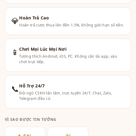
Hoàn Trả Cao
💎
Hoàn trả cược thua lên đến 1.5%, không giới hạn số tiền.
Chơi Mọi Lúc Mọi Nơi
📱
Tương thích Android, iOS, PC. Không cần tải app, vào
chơi trực tiếp.
Hỗ Trợ 24/7
📞
Đội ngũ CSKH tận tâm, trực tuyến 24/7. Chat, Zalo,
Telegram đều có.
VÌ SAO ĐƯỢC TIN TƯỞNG