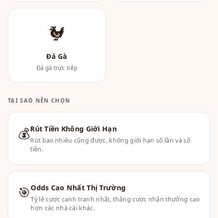
🐓
Đá Gà
Đá gà trực tiếp
TẠI SAO NÊN CHỌN
Rút Tiền Không Giới Hạn
💰
Rút bao nhiêu cũng được, không giới hạn số lần và số
tiền.
Odds Cao Nhất Thị Trường
🎯
Tỷ lệ cược cạnh tranh nhất, thắng cược nhận thưởng cao
hơn các nhà cái khác.