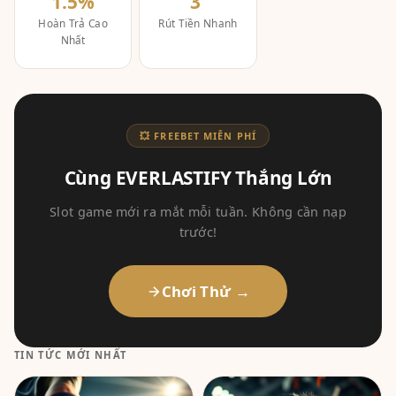
1.5%
3'
Hoàn Trả Cao
Rút Tiền Nhanh
Nhất
💥 FREEBET MIỄN PHÍ
Cùng EVERLASTIFY Thắng Lớn
Slot game mới ra mắt mỗi tuần. Không cần nạp
trước!
Chơi Thử →
TIN TỨC MỚI NHẤT