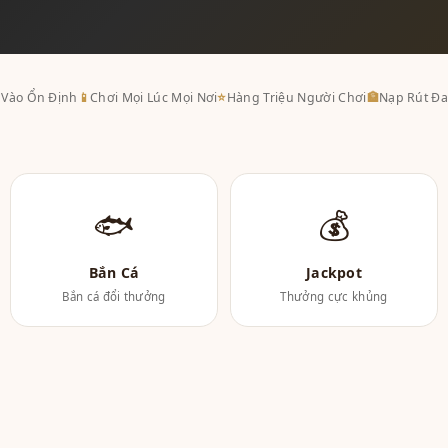
 Vào Ổn Định
📱
Chơi Mọi Lúc Mọi Nơi
⭐
Hàng Triệu Người Chơi
🏦
Nạp Rút Đ
🐟
💰
Bắn Cá
Jackpot
Bắn cá đổi thưởng
Thưởng cực khủng