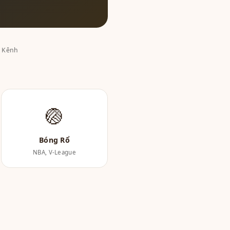
a Kênh
🏐
Bóng Rổ
NBA, V-League