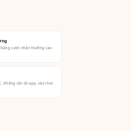
ờng
, thắng cược nhận thưởng cao
C. Không cần tải app, vào chơi