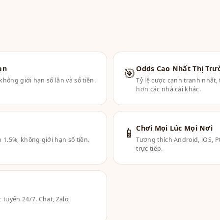
ạn
Odds Cao Nhất Thị Trư
🎯
hông giới hạn số lần và số tiền.
Tỷ lệ cược cạnh tranh nhất
hơn các nhà cái khác.
Chơi Mọi Lúc Mọi Nơi
📱
 1.5%, không giới hạn số tiền.
Tương thích Android, iOS, P
trực tiếp.
 tuyến 24/7. Chat, Zalo,