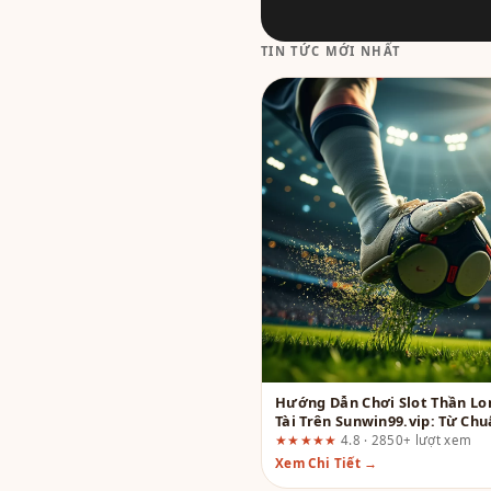
TIN TỨC MỚI NHẤT
Hướng Dẫn Chơi Slot Thần Lo
Tài Trên Sunwin99.vip: Từ Chu
Đến Nâng Cao
★★★★★
4.8 · 2850+ lượt xem
Xem Chi Tiết →