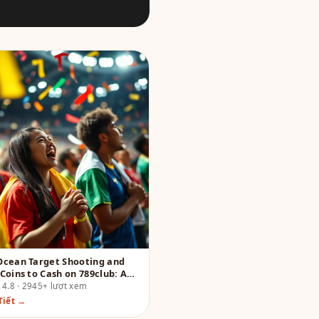
Ocean Target Shooting and
Coins to Cash on 789club: A
sis of Suitability
★
4.8 · 2945+ lượt xem
Tiết →