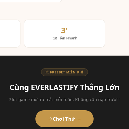
3'
Rút Tiền Nhanh
💥 FREEBET MIỄN PHÍ
Cùng EVERLASTIFY Thắng Lớn
Slot game mới ra mắt mỗi tuần. Không cần nạp trước!
Chơi Thử →