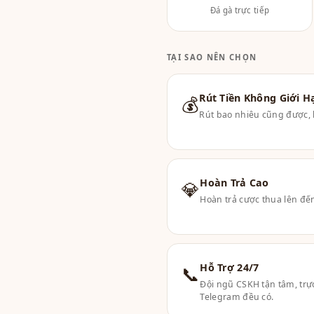
Đá gà trực tiếp
TẠI SAO NÊN CHỌN
Rút Tiền Không Giới H
💰
Rút bao nhiêu cũng được, k
Hoàn Trả Cao
💎
Hoàn trả cược thua lên đến
Hỗ Trợ 24/7
📞
Đội ngũ CSKH tận tâm, trực
Telegram đều có.