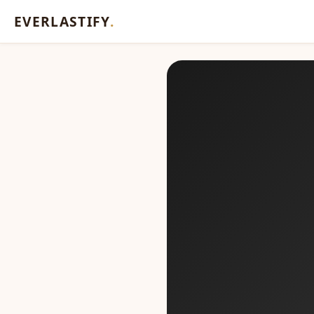
EVERLASTIFY
.