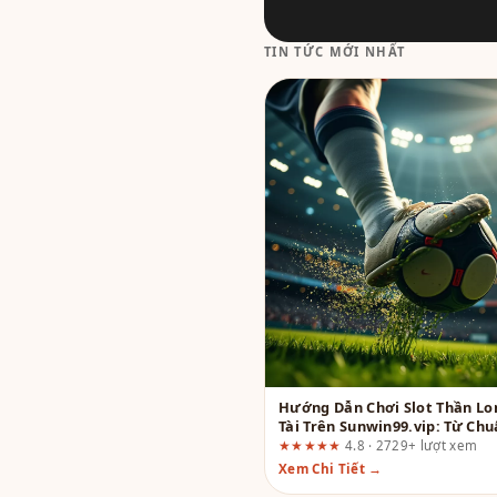
TIN TỨC MỚI NHẤT
Hướng Dẫn Chơi Slot Thần Lo
Tài Trên Sunwin99.vip: Từ Chu
Đến Nâng Cao
★★★★★
4.8 · 2729+ lượt xem
Xem Chi Tiết →