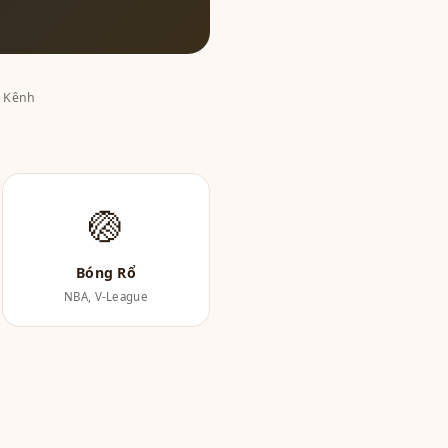
a Kênh
🏐
Bóng Rổ
NBA, V-League