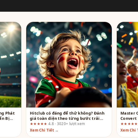
ng Phát
Hitclub có đáng để thử không? Đánh
Master 
ẩn Bị
giá toàn diện theo từng bước trải
Convert 
nghiệm thực tế
UX Analy
★★★★★
4.8 · 3020+ lượt xem
★★★★
Xem Chi Tiết →
Xem Chi 