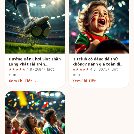
Hướng Dẫn Chơi Slot Thần
Hitclub có đáng để thử
Long Phát Tài Trên
không? Đánh giá toàn diện
Sunwin99.vip: Từ Chuẩn Bị
theo từng bước trải
★★★★★
4.8 · 2684+ lượt
★★★★★
4.8 · 3075+ lượt
Đến Nâng Cao
nghiệm thực tế
xem
xem
Xem Chi Tiết →
Xem Chi Tiết →