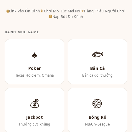
🌐
Link Vào Ổn Định
📱
Chơi Mọi Lúc Mọi Nơi
⭐
Hàng Triệu Người Chơi
🏦
Nạp Rút Đa Kênh
DANH MỤC GAME
♠
🐟
Poker
Bắn Cá
Texas Hold'em, Omaha
Bắn cá đổi thưởng
💰
🏐
Jackpot
Bóng Rổ
Thưởng cực khủng
NBA, V-League