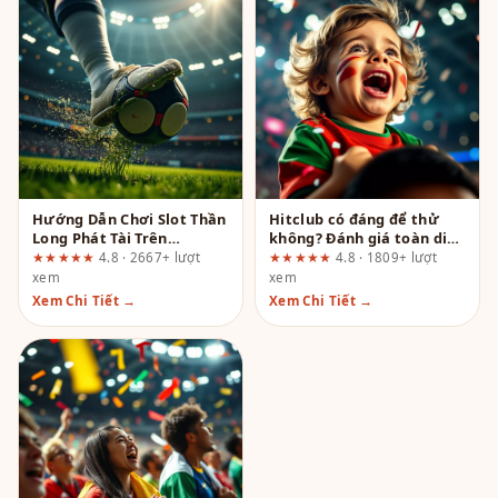
Hướng Dẫn Chơi Slot Thần
Hitclub có đáng để thử
Long Phát Tài Trên
không? Đánh giá toàn diện
Sunwin99.vip: Từ Chuẩn Bị
theo từng bước trải
★★★★★
4.8 · 2667+ lượt
★★★★★
4.8 · 1809+ lượt
Đến Nâng Cao
nghiệm thực tế
xem
xem
Xem Chi Tiết →
Xem Chi Tiết →