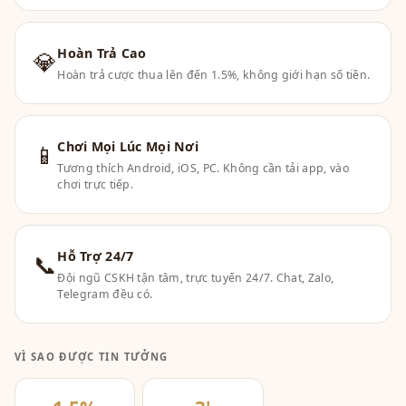
Hoàn Trả Cao
💎
Hoàn trả cược thua lên đến 1.5%, không giới hạn số tiền.
Chơi Mọi Lúc Mọi Nơi
📱
Tương thích Android, iOS, PC. Không cần tải app, vào
chơi trực tiếp.
Hỗ Trợ 24/7
📞
Đội ngũ CSKH tận tâm, trực tuyến 24/7. Chat, Zalo,
Telegram đều có.
VÌ SAO ĐƯỢC TIN TƯỞNG