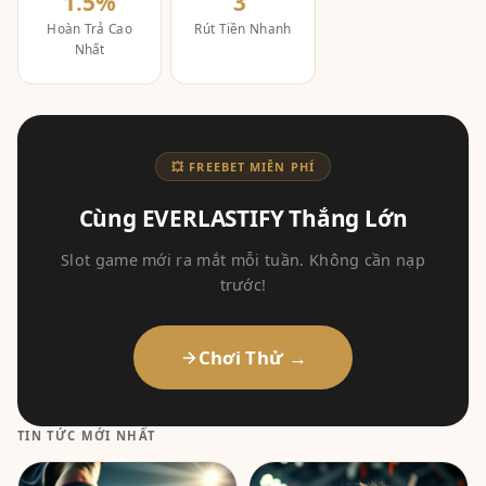
1.5%
3'
Hoàn Trả Cao
Rút Tiền Nhanh
Nhất
💥 FREEBET MIỄN PHÍ
Cùng EVERLASTIFY Thắng Lớn
Slot game mới ra mắt mỗi tuần. Không cần nạp
trước!
Chơi Thử →
TIN TỨC MỚI NHẤT