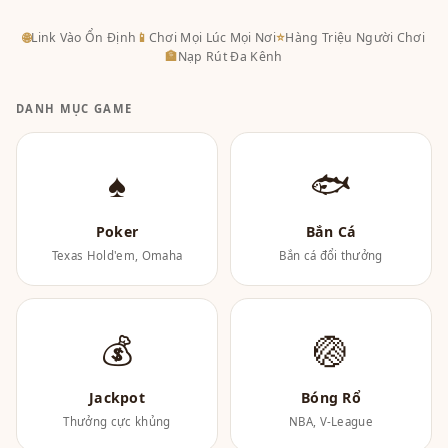
🌐
Link Vào Ổn Định
📱
Chơi Mọi Lúc Mọi Nơi
⭐
Hàng Triệu Người Chơi
🏦
Nạp Rút Đa Kênh
DANH MỤC GAME
♠
🐟
Poker
Bắn Cá
Texas Hold'em, Omaha
Bắn cá đổi thưởng
💰
🏐
Jackpot
Bóng Rổ
Thưởng cực khủng
NBA, V-League