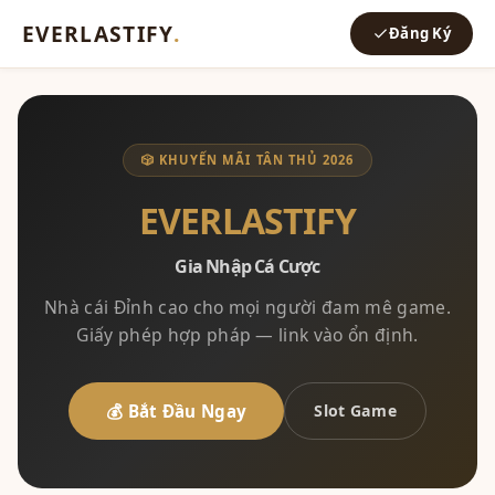
EVERLASTIFY
.
Đăng Ký
🎲 KHUYẾN MÃI TÂN THỦ 2026
EVERLASTIFY
Gia Nhập Cá Cược
Nhà cái Đỉnh cao cho mọi người đam mê game.
Giấy phép hợp pháp — link vào ổn định.
💰 Bắt Đầu Ngay
Slot Game