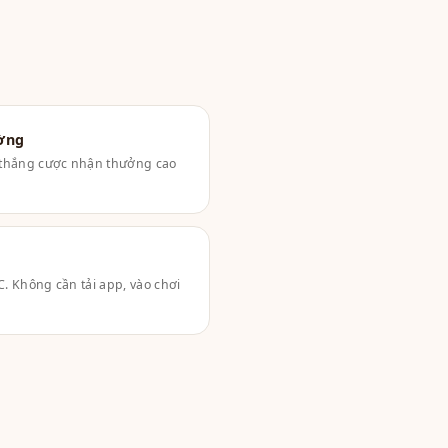
ờng
, thắng cược nhận thưởng cao
C. Không cần tải app, vào chơi