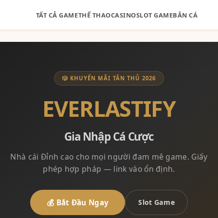
TẤT CẢ GAME
THỂ THAO
CASINO
SLOT GAME
BẮN CÁ
🎲 KHUYẾN MÃI TÂN THỦ 2026
EVERLASTIFY
Gia Nhập Cá Cược
Nhà cái Đỉnh cao cho mọi người đam mê game. Giấy
phép hợp pháp — link vào ổn định.
💰 Bắt Đầu Ngay
Slot Game