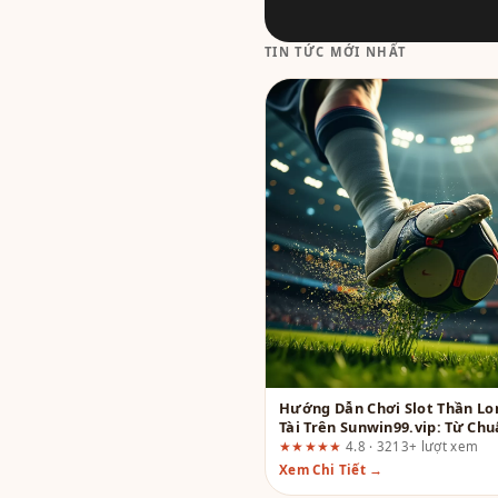
TIN TỨC MỚI NHẤT
Hướng Dẫn Chơi Slot Thần Lo
Tài Trên Sunwin99.vip: Từ Chu
Đến Nâng Cao
★★★★★
4.8 · 3213+ lượt xem
Xem Chi Tiết →