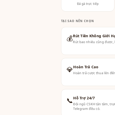
Đá gà trực tiếp
TẠI SAO NÊN CHỌN
Rút Tiền Không Giới H
💰
Rút bao nhiêu cũng được, k
Hoàn Trả Cao
💎
Hoàn trả cược thua lên đến
Hỗ Trợ 24/7
📞
Đội ngũ CSKH tận tâm, trực
Telegram đều có.