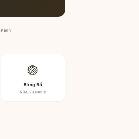
a Kênh
🏐
Bóng Rổ
NBA, V-League