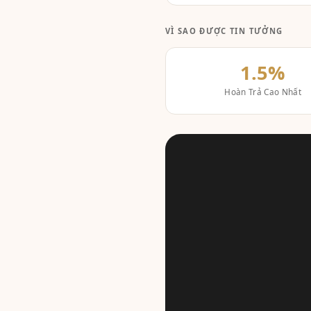
VÌ SAO ĐƯỢC TIN TƯỞNG
1.5%
Hoàn Trả Cao Nhất