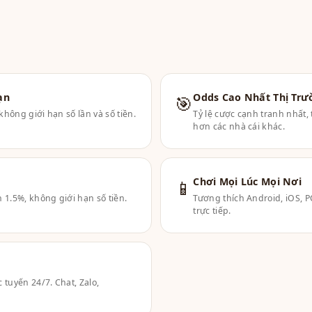
ạn
Odds Cao Nhất Thị Trư
🎯
hông giới hạn số lần và số tiền.
Tỷ lệ cược cạnh tranh nhất
hơn các nhà cái khác.
Chơi Mọi Lúc Mọi Nơi
📱
 1.5%, không giới hạn số tiền.
Tương thích Android, iOS, P
trực tiếp.
 tuyến 24/7. Chat, Zalo,