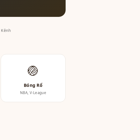
a Kênh
🏐
Bóng Rổ
NBA, V-League