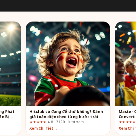
ng Phát
Hitclub có đáng để thử không? Đánh
Master 
ẩn Bị
giá toàn diện theo từng bước trải
Convert 
nghiệm thực tế
UX Analy
★★★★★
4.8 · 3120+ lượt xem
★★★★
Xem Chi Tiết →
Xem Chi 