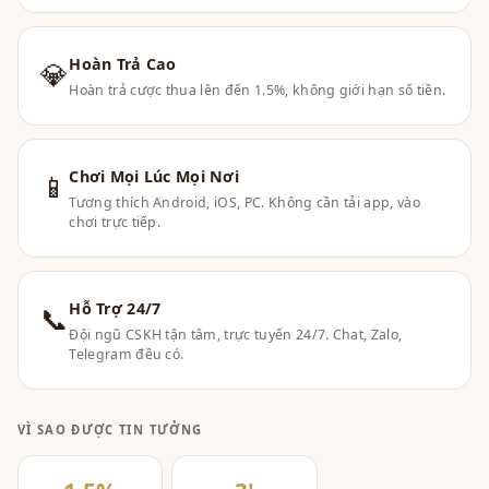
Hoàn Trả Cao
💎
Hoàn trả cược thua lên đến 1.5%, không giới hạn số tiền.
Chơi Mọi Lúc Mọi Nơi
📱
Tương thích Android, iOS, PC. Không cần tải app, vào
chơi trực tiếp.
Hỗ Trợ 24/7
📞
Đội ngũ CSKH tận tâm, trực tuyến 24/7. Chat, Zalo,
Telegram đều có.
VÌ SAO ĐƯỢC TIN TƯỞNG