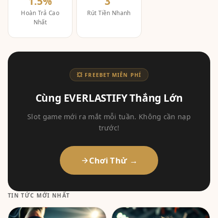
1.5%
3'
Hoàn Trả Cao
Rút Tiền Nhanh
Nhất
💥 FREEBET MIỄN PHÍ
Cùng EVERLASTIFY Thắng Lớn
Slot game mới ra mắt mỗi tuần. Không cần nạp
trước!
Chơi Thử →
TIN TỨC MỚI NHẤT